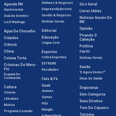
Dinheiro & Negócios
Agenda RN
Giro Geral
Empreendedorismo
Gastronomia
Livres Idéias
Gestão & Negócios
Guia De Eventos
Notícias Gerais Do
Notícias Gerais
RN
Liszt Madruga
Opinião
Editorial
Água De Chocalho
Pirando O
Educação
Cidades
Cabeção
Língua.com
Ciência
Política
Clima
Esportes
Fala Rô
Crítica Esportiva
Coluna Torta
Notícias Gerais
EXTREME
Crônicas Do Meio-
Saúde
Fio
Resultados
'E Agora Doutor?'
Esquina Do
Continente
Fato & Fé
Dicas De Saúde
Geek
Cultura
Segurança
Animes
Cinema
Sem Categoria
Games
Literatura
Seus Direitos
HQs
Música
Tom Do Cajueiro
Mangás
Programa Conexão
Turismo
O Papai Nerd