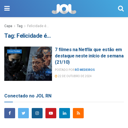
Capa
Tag
Felicidade é…
Tag:
Felicidade é…
7 filmes na Netflix que estão em
CULTURA
destaque neste início de semana
(21/10)
POSTADO POR
RÔ MEDEIROS
22 DE OUTUBRO DE 2024
Conectado no JOL RN