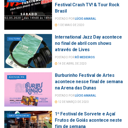
AGENDA RN
Festival Crash TV! & Tour Rock
Brasil
POSTADO POR
LÚCIO AMARAL
1 DE MAIO DE 2020
International Jazz Day acontece
CULTURA
no final de abril com shows
através de Lives
POSTADO POR
RÔ MEDEIROS
14 DE ABRIL DE 2020
Burburinho Festival de Artes
AGENDA RN
acontece nesse final de semana
na Arena das Dunas
POSTADO POR
LÚCIO AMARAL
12 DE MARÇO DE 2020
1º Festival de Sorvete e Açaí
GASTRONOMIA
Frutos de Goiás acontece neste
fim de semana