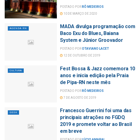
POSTADO POR
RÔ MEDEIROS
10 DE MARÇO DE 2020
MADA divulga programação com
AGENDA RN
Baco Exu do Blues, Baiana
System e Júnior Groovador
POSTADO POR
OTAVIANO LACET
12 DE OUTUBRO DE 2019
Fest Bossa & Jazz comemora 10
CULTURA
anos e inicia edição pela Praia
de Pipa-RN neste mês
POSTADO POR
RÔ MEDEIROS
7 DE AGOSTO DE 2019
Francesco Guerrini foi uma das
GEEK
principais atrações no FGDQ
2019 e promete voltar ao Brasil
em breve
POSTADO POR
LÚCIO AMARAL