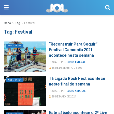
Capa
Tag
Festival
Tag:
Festival
“Reconstruir Para Seguir” –
AGENDA RN
Festival Camomila 2021
acontece nesta semana
POSTADO POR
LÚCIO AMARAL
15 DE DEZEMBRO DE 2021
Tá Ligado Rock Fest acontece
AGENDA RN
neste final de semana
POSTADO POR
LÚCIO AMARAL
28 DE MAIO DE 2021
Este sábado acontece o 2º Live