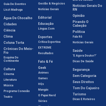
Gestão & Negócios
Guia De Eventos
Notícias Gerais Do
Notícias Gerais
RN
Liszt Madruga
Opinião
Editorial
Água De Chocalho
Pirando O
Educação
Cidades
Cabeção
Língua.com
Ciência
Política
Clima
Esportes
Fala Rô
Crítica Esportiva
Coluna Torta
Notícias Gerais
EXTREME
Crônicas Do Meio-
Saúde
Fio
Resultados
'E Agora Doutor?'
Esquina Do
Continente
Fato & Fé
Dicas De Saúde
Geek
Cultura
Segurança
Animes
Cinema
Sem Categoria
Games
Literatura
Seus Direitos
HQs
Música
Tom Do Cajueiro
Mangás
Programa Conexão
Turismo
O Papai Nerd
Teatro
Dicas E Roteiros
Séries