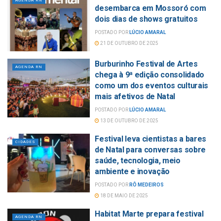
AGENDA RN
desembarca em Mossoró com
dois dias de shows gratuitos
POSTADO POR
LÚCIO AMARAL
21 DE OUTUBRO DE 2025
Burburinho Festival de Artes
AGENDA RN
chega à 9ª edição consolidado
como um dos eventos culturais
mais afetivos de Natal
POSTADO POR
LÚCIO AMARAL
13 DE OUTUBRO DE 2025
Festival leva cientistas a bares
CIDADES
de Natal para conversas sobre
saúde, tecnologia, meio
ambiente e inovação
POSTADO POR
RÔ MEDEIROS
18 DE MAIO DE 2025
Habitat Marte prepara festival
AGENDA RN