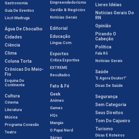
Empreendedorismo
Gastronomia
Livres Idéias
Gestão & Negócios
Guia De Eventos
Notícias Gerais Do
Notícias Gerais
RN
Liszt Madruga
Opinião
Editorial
Água De Chocalho
Pirando O
Educação
Cidades
Cabeção
Língua.com
Ciência
Política
Clima
Esportes
Fala Rô
Crítica Esportiva
Coluna Torta
Notícias Gerais
EXTREME
Crônicas Do Meio-
Saúde
Fio
Resultados
'E Agora Doutor?'
Esquina Do
Continente
Fato & Fé
Dicas De Saúde
Geek
Cultura
Segurança
Animes
Cinema
Sem Categoria
Games
Literatura
Seus Direitos
HQs
Música
Tom Do Cajueiro
Mangás
Programa Conexão
Turismo
O Papai Nerd
Teatro
Dicas E Roteiros
Séries