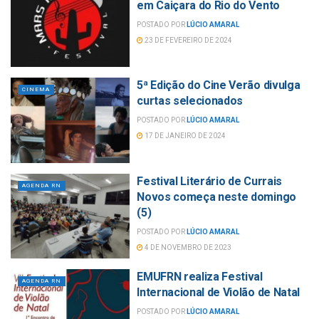
em Caiçara do Rio do Vento
POSTADO POR
LÚCIO AMARAL
23 DE FEVEREIRO DE 2024
5ª Edição do Cine Verão divulga
CINEMA
curtas selecionados
POSTADO POR
LÚCIO AMARAL
17 DE JANEIRO DE 2024
Festival Literário de Currais
AGENDA RN
Novos começa neste domingo
(5)
POSTADO POR
LÚCIO AMARAL
4 DE NOVEMBRO DE 2023
EMUFRN realiza Festival
AGENDA RN
Internacional de Violão de Natal
POSTADO POR
LÚCIO AMARAL