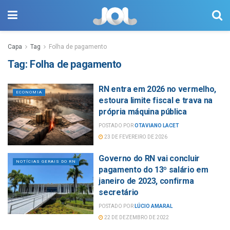
Capa
Tag
Folha de pagamento
Tag:
Folha de pagamento
RN entra em 2026 no vermelho,
ECONOMIA
estoura limite fiscal e trava na
própria máquina pública
POSTADO POR
OTAVIANO LACET
23 DE FEVEREIRO DE 2026
Governo do RN vai concluir
NOTÍCIAS GERAIS DO RN
pagamento do 13º salário em
janeiro de 2023, confirma
secretário
POSTADO POR
LÚCIO AMARAL
22 DE DEZEMBRO DE 2022