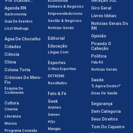
'Por Ocasião…'
Economia
Geração JOL
Dinheiro & Negócios
Agenda RN
Giro Geral
Empreendedorismo
Gastronomia
Livres Idéias
Gestão & Negócios
Guia De Eventos
Notícias Gerais Do
Notícias Gerais
RN
Liszt Madruga
Opinião
Editorial
Água De Chocalho
Pirando O
Educação
Cidades
Cabeção
Língua.com
Ciência
Política
Clima
Esportes
Fala Rô
Crítica Esportiva
Coluna Torta
Notícias Gerais
EXTREME
Crônicas Do Meio-
Saúde
Fio
Resultados
'E Agora Doutor?'
Esquina Do
Continente
Fato & Fé
Dicas De Saúde
Geek
Cultura
Segurança
Animes
Cinema
Sem Categoria
Games
Literatura
Seus Direitos
HQs
Música
Tom Do Cajueiro
Mangás
Programa Conexão