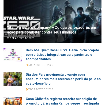
‘Star Wars Zero Company’ – Coloca os jogadores em
ação para combater contra seus inimigos
7 DE AGOSTO DE 2026
Bem-Me-Quer: Casa Durval Paiva inicia projeto
com práticas integrativas para pacientes e
acompanhantes
6 DE AGOSTO DE 2026
Dia dos Pais movimenta o varejo com
consumidores mais atentos ao perfil do pai e ao
custo-benefício
7 DE AGOSTO DE 2026
Caso Chibatão registra terceira suspeição de
promotor; Erisvanha Ramos segue investigada