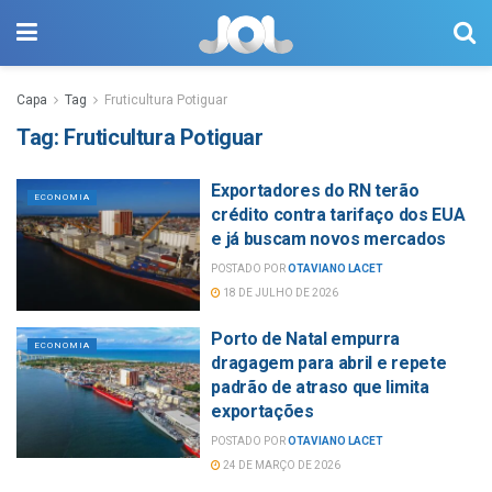
Capa
Tag
Fruticultura Potiguar
Tag:
Fruticultura Potiguar
Exportadores do RN terão
ECONOMIA
crédito contra tarifaço dos EUA
e já buscam novos mercados
POSTADO POR
OTAVIANO LACET
18 DE JULHO DE 2026
Porto de Natal empurra
ECONOMIA
dragagem para abril e repete
padrão de atraso que limita
exportações
POSTADO POR
OTAVIANO LACET
24 DE MARÇO DE 2026