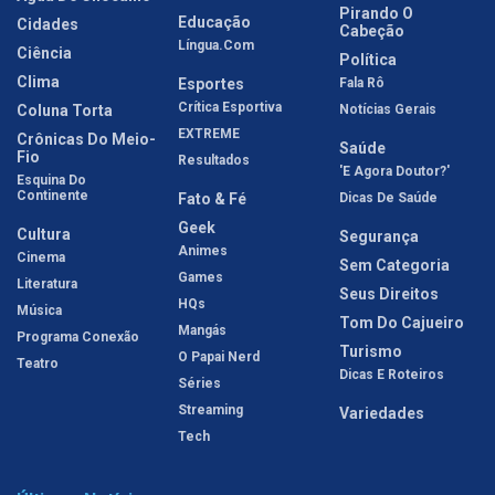
Pirando O
Educação
Cidades
Cabeção
Língua.com
Ciência
Política
Clima
Esportes
Fala Rô
Crítica Esportiva
Coluna Torta
Notícias Gerais
EXTREME
Crônicas Do Meio-
Saúde
Fio
Resultados
'E Agora Doutor?'
Esquina Do
Continente
Fato & Fé
Dicas De Saúde
Geek
Cultura
Segurança
Animes
Cinema
Sem Categoria
Games
Literatura
Seus Direitos
HQs
Música
Tom Do Cajueiro
Mangás
Programa Conexão
Turismo
O Papai Nerd
Teatro
Dicas E Roteiros
Séries
Streaming
Variedades
Tech