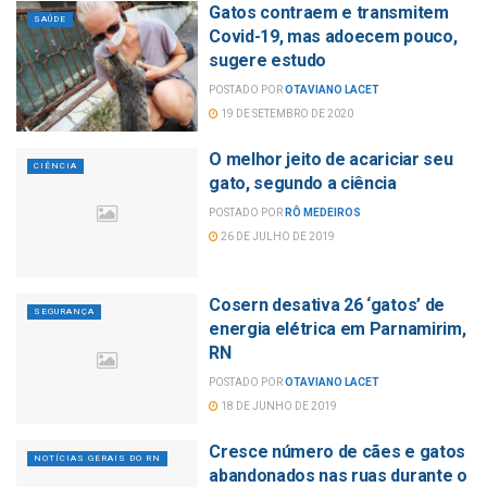
Gatos contraem e transmitem
SAÚDE
Covid-19, mas adoecem pouco,
sugere estudo
POSTADO POR
OTAVIANO LACET
19 DE SETEMBRO DE 2020
O melhor jeito de acariciar seu
CIÊNCIA
gato, segundo a ciência
POSTADO POR
RÔ MEDEIROS
26 DE JULHO DE 2019
Cosern desativa 26 ‘gatos’ de
SEGURANÇA
energia elétrica em Parnamirim,
RN
POSTADO POR
OTAVIANO LACET
18 DE JUNHO DE 2019
Cresce número de cães e gatos
NOTÍCIAS GERAIS DO RN
abandonados nas ruas durante o