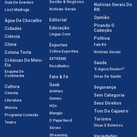
Gestão & Negócios
Guia De Eventos
Notícias Gerais Do
Notícias Gerais
RN
Liszt Madruga
Opinião
Editorial
Água De Chocalho
Pirando O
Educação
Cidades
Cabeção
Língua.com
Ciência
Política
Clima
Esportes
Fala Rô
Crítica Esportiva
Coluna Torta
Notícias Gerais
EXTREME
Crônicas Do Meio-
Saúde
Fio
Resultados
'E Agora Doutor?'
Esquina Do
Continente
Fato & Fé
Dicas De Saúde
Geek
Cultura
Segurança
Animes
Cinema
Sem Categoria
Games
Literatura
Seus Direitos
HQs
Música
Tom Do Cajueiro
Mangás
Programa Conexão
Turismo
O Papai Nerd
Teatro
Dicas E Roteiros
Séries
Streaming
Variedades