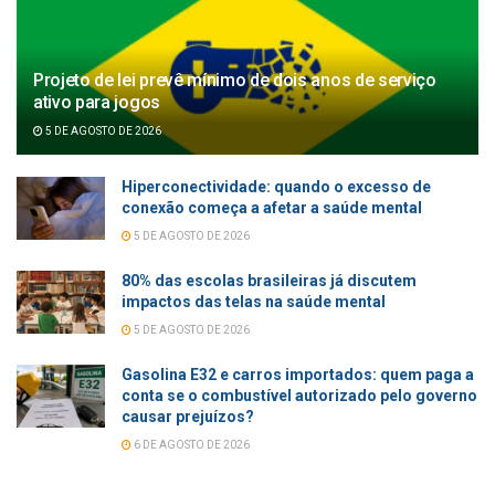
Projeto de lei prevê mínimo de dois anos de serviço
ativo para jogos
5 DE AGOSTO DE 2026
Hiperconectividade: quando o excesso de
conexão começa a afetar a saúde mental
5 DE AGOSTO DE 2026
80% das escolas brasileiras já discutem
impactos das telas na saúde mental
5 DE AGOSTO DE 2026
Gasolina E32 e carros importados: quem paga a
conta se o combustível autorizado pelo governo
causar prejuízos?
6 DE AGOSTO DE 2026