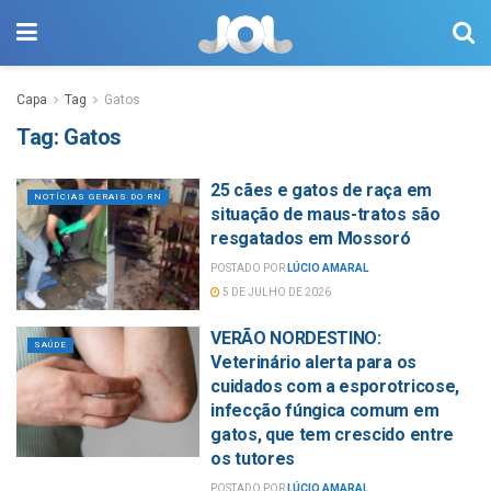
Capa
Tag
Gatos
Tag:
Gatos
25 cães e gatos de raça em
NOTÍCIAS GERAIS DO RN
situação de maus-tratos são
resgatados em Mossoró
POSTADO POR
LÚCIO AMARAL
5 DE JULHO DE 2026
VERÃO NORDESTINO:
SAÚDE
Veterinário alerta para os
cuidados com a esporotricose,
infecção fúngica comum em
gatos, que tem crescido entre
os tutores
POSTADO POR
LÚCIO AMARAL