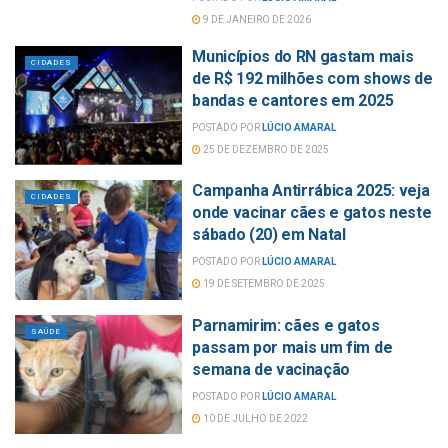
9 DE JANEIRO DE 2026
Municípios do RN gastam mais
CIDADES
de R$ 192 milhões com shows de
bandas e cantores em 2025
POSTADO POR
LÚCIO AMARAL
25 DE DEZEMBRO DE 2025
Campanha Antirrábica 2025: veja
CIDADES
onde vacinar cães e gatos neste
sábado (20) em Natal
POSTADO POR
LÚCIO AMARAL
19 DE SETEMBRO DE 2025
Parnamirim: cães e gatos
SAÚDE
passam por mais um fim de
semana de vacinação
POSTADO POR
LÚCIO AMARAL
10 DE JULHO DE 2022