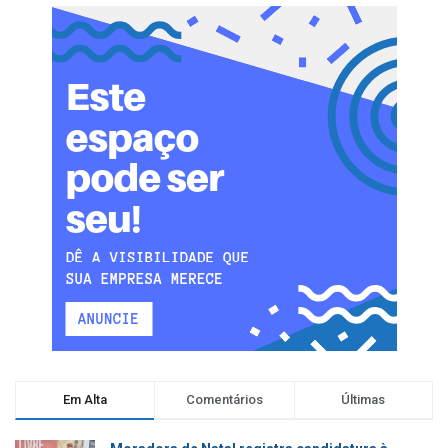
Em Alta
Comentários
Últimas