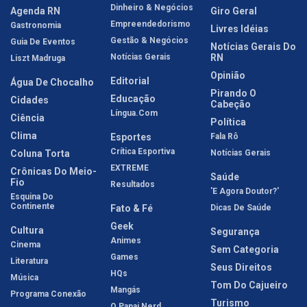
Dinheiro & Negócios
Agenda RN
Giro Geral
Empreendedorismo
Gastronomia
Livres Idéias
Gestão & Negócios
Guia De Eventos
Notícias Gerais Do
Notícias Gerais
RN
Liszt Madruga
Opinião
Editorial
Água De Chocalho
Pirando O
Educação
Cidades
Cabeção
Língua.com
Ciência
Política
Clima
Esportes
Fala Rô
Crítica Esportiva
Coluna Torta
Notícias Gerais
EXTREME
Crônicas Do Meio-
Saúde
Fio
Resultados
'E Agora Doutor?'
Esquina Do
Continente
Fato & Fé
Dicas De Saúde
Geek
Cultura
Segurança
Animes
Cinema
Sem Categoria
Games
Literatura
Seus Direitos
HQs
Música
Tom Do Cajueiro
Mangás
Programa Conexão
Turismo
O Papai Nerd