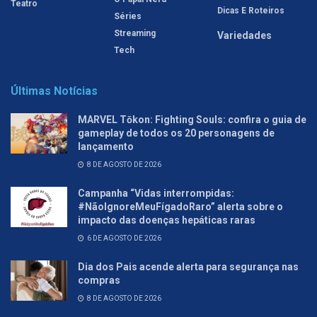
Teatro
Dicas E Roteiros
Séries
Streaming
Variedades
Tech
Últimas Notícias
MARVEL Tōkon: Fighting Souls: confira o guia de
gameplay de todos os 20 personagens de
lançamento
8 DE AGOSTO DE 2026
Campanha “Vidas interrompidas:
#NãoIgnoreMeuFígadoRaro” alerta sobre o
impacto das doenças hepáticas raras
6 DE AGOSTO DE 2026
Dia dos Pais acende alerta para segurança nas
compras
8 DE AGOSTO DE 2026