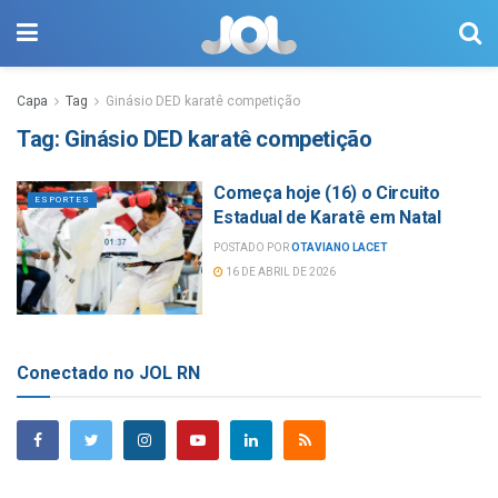
Capa
Tag
Ginásio DED karatê competição
Tag:
Ginásio DED karatê competição
Começa hoje (16) o Circuito
ESPORTES
Estadual de Karatê em Natal
POSTADO POR
OTAVIANO LACET
16 DE ABRIL DE 2026
Conectado no JOL RN