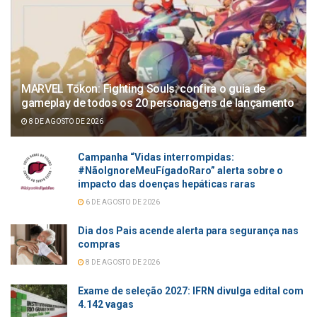
MARVEL Tōkon: Fighting Souls: confira o guia de
gameplay de todos os 20 personagens de lançamento
8 DE AGOSTO DE 2026
Campanha “Vidas interrompidas:
#NãoIgnoreMeuFígadoRaro” alerta sobre o
impacto das doenças hepáticas raras
6 DE AGOSTO DE 2026
Dia dos Pais acende alerta para segurança nas
compras
8 DE AGOSTO DE 2026
Exame de seleção 2027: IFRN divulga edital com
4.142 vagas