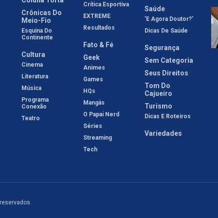
Crítica Esportiva
Saúde
Crônicas Do
EXTREME
'E Agora Doutor?'
Meio-Fio
Resultados
Esquina Do
Dicas De Saúde
Continente
Fato & Fé
Segurança
Cultura
Geek
Sem Categoria
Cinema
Animes
Seus Direitos
Literatura
Games
Tom Do
Música
HQs
Cajueiro
Programa
Mangás
Turismo
Conexão
O Papai Nerd
Dicas E Roteiros
Teatro
Séries
Variedades
Streaming
Tech
 reservados.