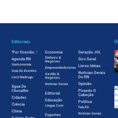
Editoriais
Ú
'Por Ocasião…'
Economia
Geração JOL
Dinheiro &
Agenda RN
Giro Geral
Negócios
Gastronomia
Livres Idéias
Empreendedorismo
Guia De Eventos
Notícias Gerais
Gestão &
Do RN
Liszt Madruga
Negócios
Opinião
Notícias Gerais
Água De
Chocalho
Pirando O
Editorial
Cabeção
Cidades
Educação
Política
Ciência
Língua.com
Fala Rô
Clima
Notícias Gerais
Esportes
Coluna Torta