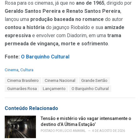
Rosa para os cinemas, já que no
ano de 1965
, dirigido por
Geraldo Santos Pereira e Renato Santos Pereira
,
lançou uma
produção baseada no romance
do autor
contou a história
do jagunço Riobaldo e sua
amizade
expressiva
e envolver com Diadorim, em uma
trama
permeada de vingança, morte e sofrimento
.
Fonte:
O Barquinho Cultural
C
Cinema
,
Cultura
a
T
Cinema Brasileiro
Cinema Nacional
Grande Sertão
t
a
e
Guimarães Rosa
Lançamento
O Barquinho Cultural
g
g
s
o
:
r
Conteúdo Relacionado
i
e
Tensão e mistério vão vagar intensamente o
s
destino d’A Última Estação’
:
POSTADO POR
LÚCIO AMARAL
4 DE AGOSTO DE 2026