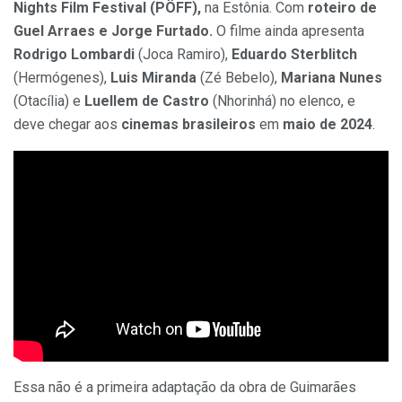
Nights Film Festival (PÖFF),
na Estônia. Com
roteiro de
Guel Arraes e Jorge Furtado.
O filme ainda apresenta
Rodrigo Lombardi
(Joca Ramiro),
Eduardo Sterblitch
(Hermógenes),
Luis Miranda
(Zé Bebelo),
Mariana Nunes
(Otacília) e
Luellem de Castro
(Nhorinhá) no elenco, e
deve chegar aos
cinemas brasileiros
em
maio de 2024
.
Essa não é a primeira adaptação da obra de Guimarães