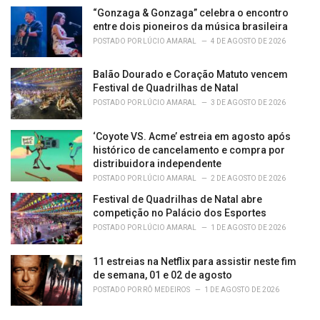
“Gonzaga & Gonzaga” celebra o encontro
entre dois pioneiros da música brasileira
POSTADO POR
LÚCIO AMARAL
4 DE AGOSTO DE 2026
Balão Dourado e Coração Matuto vencem
Festival de Quadrilhas de Natal
POSTADO POR
LÚCIO AMARAL
3 DE AGOSTO DE 2026
‘Coyote VS. Acme’ estreia em agosto após
histórico de cancelamento e compra por
distribuidora independente
POSTADO POR
LÚCIO AMARAL
2 DE AGOSTO DE 2026
Festival de Quadrilhas de Natal abre
competição no Palácio dos Esportes
POSTADO POR
LÚCIO AMARAL
1 DE AGOSTO DE 2026
11 estreias na Netflix para assistir neste fim
de semana, 01 e 02 de agosto
POSTADO POR
RÔ MEDEIROS
1 DE AGOSTO DE 2026