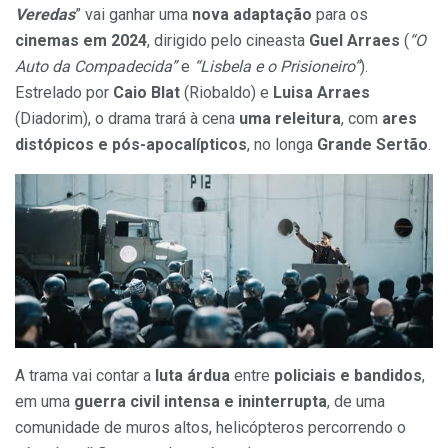
Veredas
” vai ganhar uma
nova adaptação
para os
cinemas em 2024
, dirigido pelo cineasta
Guel Arraes
(
“O
Auto da Compadecida”
e
“Lisbela e o Prisioneiro”
).
Estrelado por
Caio Blat
(Riobaldo) e
Luisa Arraes
(Diadorim), o drama trará à cena
uma releitura
, com
ares
distópicos e pós-apocalípticos
, no longa
Grande Sertão
.
A trama vai contar a
luta árdua
entre
policiais e bandidos
,
em uma
guerra civil intensa e ininterrupta
, de uma
comunidade de muros altos, helicópteros percorrendo o