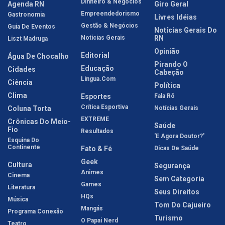
Dinheiro & Negócios
Agenda RN
Giro Geral
Empreendedorismo
Gastronomia
Livres Idéias
Gestão & Negócios
Guia De Eventos
Notícias Gerais Do
Notícias Gerais
RN
Liszt Madruga
Opinião
Editorial
Água De Chocalho
Pirando O
Educação
Cidades
Cabeção
Língua.com
Ciência
Política
Clima
Esportes
Fala Rô
Crítica Esportiva
Coluna Torta
Notícias Gerais
EXTREME
Crônicas Do Meio-
Saúde
Fio
Resultados
'E Agora Doutor?'
Esquina Do
Continente
Fato & Fé
Dicas De Saúde
Geek
Cultura
Segurança
Animes
Cinema
Sem Categoria
Games
Literatura
Seus Direitos
HQs
Música
Tom Do Cajueiro
Mangás
Programa Conexão
Turismo
O Papai Nerd
Teatro