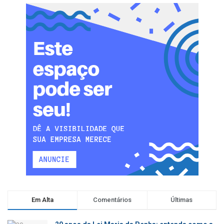
Em Alta
Comentários
Últimas