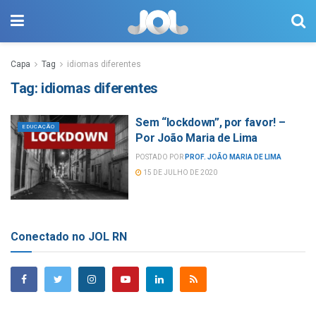
Capa
Tag
idiomas diferentes
Tag:
idiomas diferentes
Sem “lockdown”, por favor! –
EDUCAÇÃO
Por João Maria de Lima
POSTADO POR
PROF. JOÃO MARIA DE LIMA
15 DE JULHO DE 2020
Conectado no JOL RN