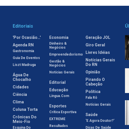
Editoriais
Ú
'Por Ocasião…'
Economia
Geração JOL
Dinheiro &
Agenda RN
Giro Geral
Negócios
Gastronomia
Livres Idéias
Empreendedorismo
Guia De Eventos
Notícias Gerais
Gestão &
Do RN
Liszt Madruga
Negócios
Opinião
Notícias Gerais
Água De
Chocalho
Pirando O
Editorial
Cabeção
Cidades
Educação
Política
Ciência
Língua.com
Fala Rô
Clima
Notícias Gerais
Esportes
Coluna Torta
Crítica Esportiva
Saúde
Crônicas Do
EXTREME
'E Agora Doutor?'
Meio-Fio
Resultados
Esquina Do
Dicas De Saúde