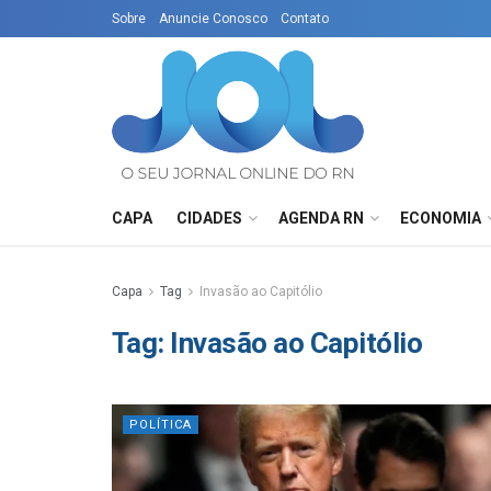
Sobre
Anuncie Conosco
Contato
CAPA
CIDADES
AGENDA RN
ECONOMIA
Capa
Tag
Invasão ao Capitólio
Tag:
Invasão ao Capitólio
POLÍTICA