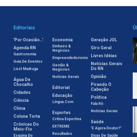
Editoriais
Ú
'Por Ocasião…'
Economia
Geração JOL
Dinheiro &
Agenda RN
Giro Geral
Negócios
Gastronomia
Livres Idéias
Empreendedorismo
Guia De Eventos
Notícias Gerais
Gestão &
Do RN
Liszt Madruga
Negócios
Opinião
Notícias Gerais
Água De
Chocalho
Pirando O
Editorial
Cabeção
Cidades
Educação
Política
Ciência
Língua.com
Fala Rô
Clima
Notícias Gerais
Esportes
Coluna Torta
Crítica Esportiva
Saúde
Crônicas Do
EXTREME
'E Agora Doutor?'
Meio-Fio
Resultados
Esquina Do
Dicas De Saúde