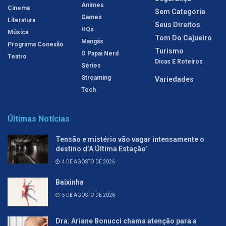
Animes
Cinema
Sem Categoria
Games
Literatura
Seus Direitos
HQs
Música
Tom Do Cajueiro
Mangás
Programa Conexão
Turismo
O Papai Nerd
Teatro
Dicas E Roteiros
Séries
Streaming
Variedades
Tech
Últimas Notícias
Tensão e mistério vão vagar intensamente o
destino d’A Última Estação’
4 DE AGOSTO DE 2026
Baixinha
5 DE AGOSTO DE 2026
Dra. Ariane Bonucci chama atenção para a