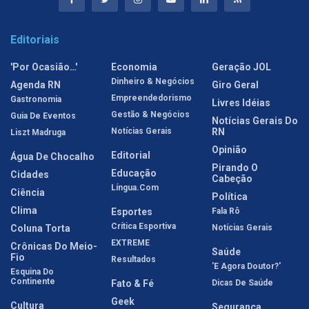
Editoriais
'Por Ocasião…'
Economia
Geração JOL
Dinheiro & Negócios
Agenda RN
Giro Geral
Empreendedorismo
Gastronomia
Livres Idéias
Gestão & Negócios
Guia De Eventos
Notícias Gerais Do
Notícias Gerais
RN
Liszt Madruga
Opinião
Editorial
Água De Chocalho
Pirando O
Educação
Cidades
Cabeção
Língua.com
Ciência
Política
Clima
Esportes
Fala Rô
Crítica Esportiva
Coluna Torta
Notícias Gerais
EXTREME
Crônicas Do Meio-
Saúde
Fio
Resultados
'E Agora Doutor?'
Esquina Do
Continente
Fato & Fé
Dicas De Saúde
Geek
Cultura
Segurança