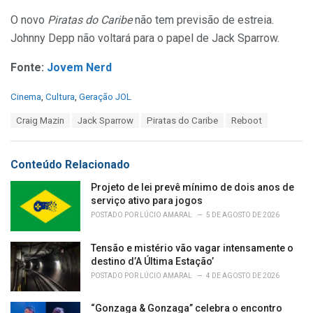
O novo
Piratas do Caribe
não tem previsão de estreia.
Johnny Depp não voltará para o papel de Jack Sparrow.
Fonte:
Jovem Nerd
C
Cinema
,
Cultura
,
Geração JOL
a
T
Craig Mazin
Jack Sparrow
Piratas do Caribe
Reboot
t
a
e
g
g
s
o
Conteúdo Relacionado
:
r
i
Projeto de lei prevê mínimo de dois anos de
e
serviço ativo para jogos
s
POSTADO POR
LÚCIO AMARAL
5 DE AGOSTO DE 2026
:
Tensão e mistério vão vagar intensamente o
destino d’A Última Estação’
POSTADO POR
LÚCIO AMARAL
4 DE AGOSTO DE 2026
“Gonzaga & Gonzaga” celebra o encontro