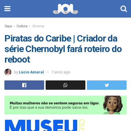
Capa
Cultura
Cinema
Piratas do Caribe | Criador da
série Chernobyl fará roteiro do
reboot
by
Lúcio Amaral
7 anos ago