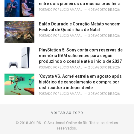
entre dois pioneiros da música brasileira
POSTADO POR
LÚCIO AMARAL
4 DE AGOSTO DE 2026
Balão Dourado e Coração Matuto vencem
Festival de Quadrilhas de Natal
POSTADO POR
LÚCIO AMARAL
3 DE AGOSTO DE 2026
PlayStation 5: Sony conta com reservas de
memória RAM suficientes para seguir
produzindo o console até o início de 2027
POSTADO POR
LÚCIO AMARAL
2 DE AGOSTO DE 2026
‘Coyote VS. Acme’ estreia em agosto após
histórico de cancelamento e compra por
distribuidora independente
POSTADO POR
LÚCIO AMARAL
2 DE AGOSTO DE 2026
VOLTAR AO TOPO
© 2018 JOL RN - O Seu Jornal Online do RN. Todos os direitos
reservados.