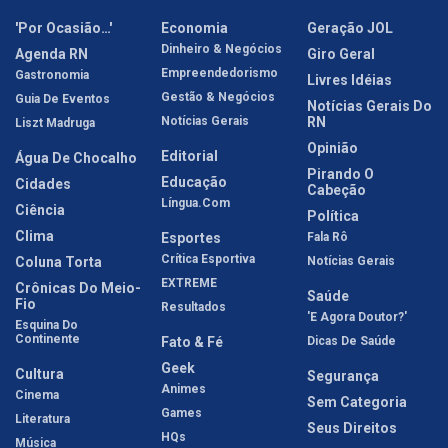
'Por Ocasião…'
Economia
Geração JOL
Dinheiro & Negócios
Agenda RN
Giro Geral
Empreendedorismo
Gastronomia
Livres Idéias
Gestão & Negócios
Guia De Eventos
Notícias Gerais Do
Notícias Gerais
RN
Liszt Madruga
Opinião
Editorial
Água De Chocalho
Pirando O
Educação
Cidades
Cabeção
Língua.com
Ciência
Política
Clima
Esportes
Fala Rô
Crítica Esportiva
Coluna Torta
Notícias Gerais
EXTREME
Crônicas Do Meio-
Saúde
Fio
Resultados
'E Agora Doutor?'
Esquina Do
Continente
Fato & Fé
Dicas De Saúde
Geek
Cultura
Segurança
Animes
Cinema
Sem Categoria
Games
Literatura
Seus Direitos
HQs
Música