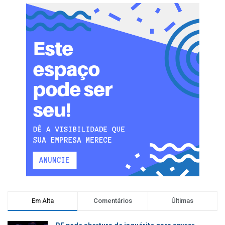
Em Alta
Comentários
Últimas