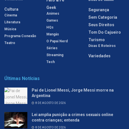
Geek
Cultura
Segurança
Animes
Cinema
Sem Categoria
Games
Literatura
Seus Direitos
HQs
Música
Tom Do Cajueiro
Mangás
Programa Conexão
Turismo
O Papai Nerd
Teatro
Dicas E Roteiros
Séries
Streaming
Variedades
Tech
Últimas Notícias
Pai de Lionel Messi, Jorge Messi morre na
Argentina
8 DE AGOSTO DE 2026
Lei amplia punição a crimes sexuais online
contra crianças; entenda
8 DE AGOSTO DE 2026