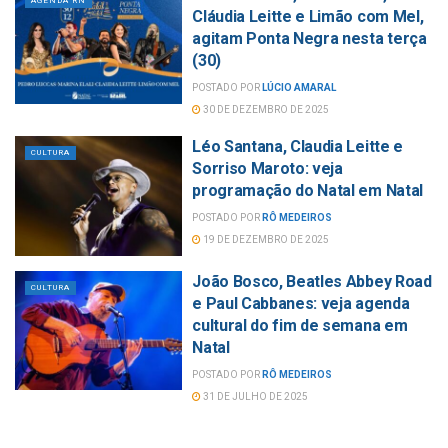
AGENDA RN
Cláudia Leitte e Limão com Mel,
agitam Ponta Negra nesta terça
(30)
POSTADO POR
LÚCIO AMARAL
30 DE DEZEMBRO DE 2025
Léo Santana, Claudia Leitte e
CULTURA
Sorriso Maroto: veja
programação do Natal em Natal
POSTADO POR
RÔ MEDEIROS
19 DE DEZEMBRO DE 2025
João Bosco, Beatles Abbey Road
CULTURA
e Paul Cabbanes: veja agenda
cultural do fim de semana em
Natal
POSTADO POR
RÔ MEDEIROS
31 DE JULHO DE 2025