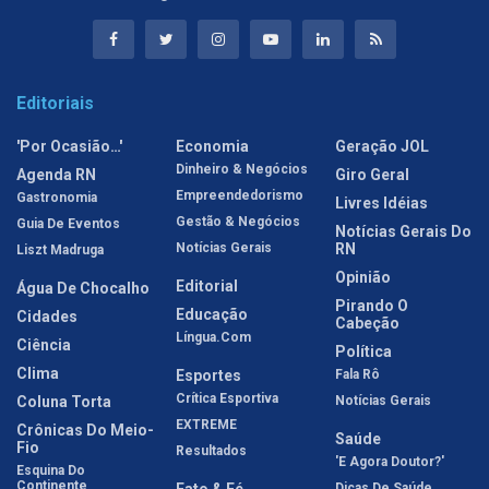
Editoriais
'Por Ocasião…'
Economia
Geração JOL
Dinheiro & Negócios
Agenda RN
Giro Geral
Empreendedorismo
Gastronomia
Livres Idéias
Gestão & Negócios
Guia De Eventos
Notícias Gerais Do
Notícias Gerais
RN
Liszt Madruga
Opinião
Editorial
Água De Chocalho
Pirando O
Educação
Cidades
Cabeção
Língua.com
Ciência
Política
Clima
Esportes
Fala Rô
Crítica Esportiva
Coluna Torta
Notícias Gerais
EXTREME
Crônicas Do Meio-
Saúde
Fio
Resultados
'E Agora Doutor?'
Esquina Do
Continente
Fato & Fé
Dicas De Saúde