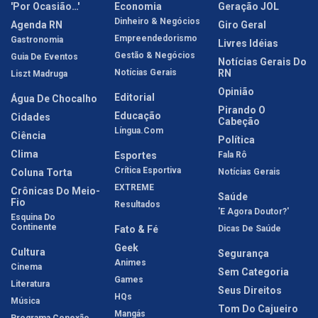
'Por Ocasião…'
Economia
Geração JOL
Dinheiro & Negócios
Agenda RN
Giro Geral
Empreendedorismo
Gastronomia
Livres Idéias
Gestão & Negócios
Guia De Eventos
Notícias Gerais Do
Notícias Gerais
RN
Liszt Madruga
Opinião
Editorial
Água De Chocalho
Pirando O
Educação
Cidades
Cabeção
Língua.com
Ciência
Política
Clima
Esportes
Fala Rô
Crítica Esportiva
Coluna Torta
Notícias Gerais
EXTREME
Crônicas Do Meio-
Saúde
Fio
Resultados
'E Agora Doutor?'
Esquina Do
Continente
Fato & Fé
Dicas De Saúde
Geek
Cultura
Segurança
Animes
Cinema
Sem Categoria
Games
Literatura
Seus Direitos
HQs
Música
Tom Do Cajueiro
Mangás
Programa Conexão