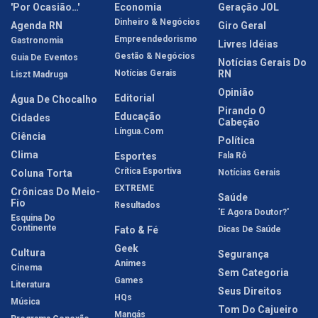
'Por Ocasião…'
Economia
Geração JOL
Dinheiro & Negócios
Agenda RN
Giro Geral
Empreendedorismo
Gastronomia
Livres Idéias
Gestão & Negócios
Guia De Eventos
Notícias Gerais Do
Notícias Gerais
RN
Liszt Madruga
Opinião
Editorial
Água De Chocalho
Pirando O
Educação
Cidades
Cabeção
Língua.com
Ciência
Política
Clima
Esportes
Fala Rô
Crítica Esportiva
Coluna Torta
Notícias Gerais
EXTREME
Crônicas Do Meio-
Saúde
Fio
Resultados
'E Agora Doutor?'
Esquina Do
Continente
Fato & Fé
Dicas De Saúde
Geek
Cultura
Segurança
Animes
Cinema
Sem Categoria
Games
Literatura
Seus Direitos
HQs
Música
Tom Do Cajueiro
Mangás