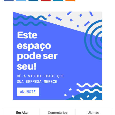
Em Alta
Comentários
Últimas