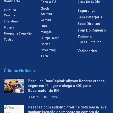
Continente
Fato & Fé
Dicas De Saúde
Geek
Cultura
Segurança
Animes
Cinema
Sem Categoria
Games
Literatura
Seus Direitos
HQs
Música
Tom Do Cajueiro
Mangás
Programa Conexão
Turismo
O Papai Nerd
Teatro
Dicas E Roteiros
Séries
Streaming
Variedades
Tech
Últimas Notícias
Pesquisa DataCapital: Allyson Bezerra cresce,
segue em 1º lugar e chega a 40% para
Governador do RN
6 DE AGOSTO DE 2026
Pessoas com autismo nível 1 e deficiência leve
ganham isenção de imposto na compra de