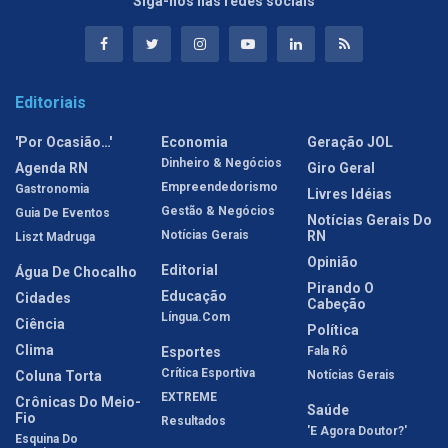
Siga-nos nas redes sociais
Editoriais
'Por Ocasião…'
Economia
Geração JOL
Dinheiro & Negócios
Agenda RN
Giro Geral
Empreendedorismo
Gastronomia
Livres Idéias
Gestão & Negócios
Guia De Eventos
Notícias Gerais Do
Notícias Gerais
RN
Liszt Madruga
Opinião
Editorial
Água De Chocalho
Pirando O
Educação
Cidades
Cabeção
Língua.com
Ciência
Política
Clima
Esportes
Fala Rô
Crítica Esportiva
Coluna Torta
Notícias Gerais
EXTREME
Crônicas Do Meio-
Saúde
Fio
Resultados
'E Agora Doutor?'
Esquina Do