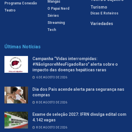
Mangás
Programa Conexão
Turismo
O Papai Nerd
Teatro
Dicas E Roteiros
Séries
Streaming
Variedades
Tech
Últimas Notícias
Campanha “Vidas interrompidas:
#NãoIgnoreMeuFígadoRaro” alerta sobre o
impacto das doenças hepáticas raras
6 DE AGOSTO DE 2026
Dia dos Pais acende alerta para segurança nas
compras
8 DE AGOSTO DE 2026
Exame de seleção 2027: IFRN divulga edital com
4.142 vagas
8 DE AGOSTO DE 2026