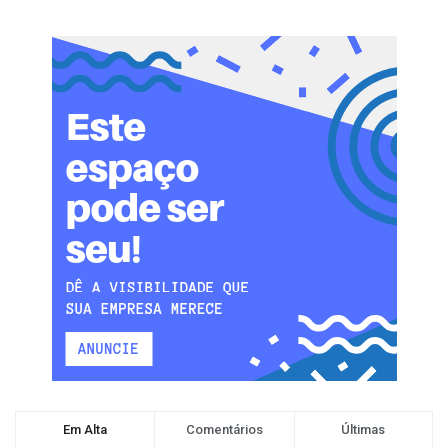
Em Alta
Comentários
Últimas