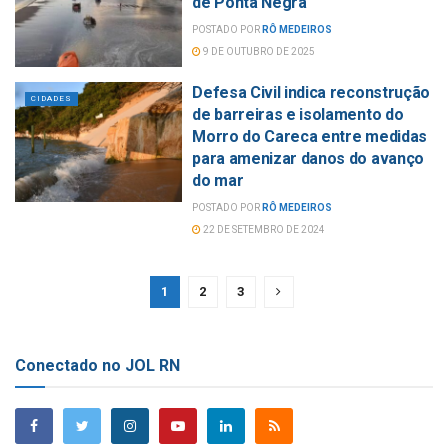
de Ponta Negra
POSTADO POR
RÔ MEDEIROS
9 DE OUTUBRO DE 2025
Defesa Civil indica reconstrução
CIDADES
de barreiras e isolamento do
Morro do Careca entre medidas
para amenizar danos do avanço
do mar
POSTADO POR
RÔ MEDEIROS
22 DE SETEMBRO DE 2024
1
2
3
Conectado no JOL RN