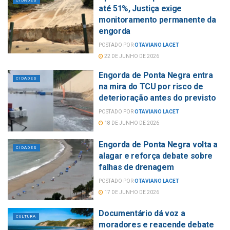
CIDADES
até 51%, Justiça exige
monitoramento permanente da
engorda
POSTADO POR
OTAVIANO LACET
22 DE JUNHO DE 2026
Engorda de Ponta Negra entra
CIDADES
na mira do TCU por risco de
deterioração antes do previsto
POSTADO POR
OTAVIANO LACET
18 DE JUNHO DE 2026
Engorda de Ponta Negra volta a
CIDADES
alagar e reforça debate sobre
falhas de drenagem
POSTADO POR
OTAVIANO LACET
17 DE JUNHO DE 2026
Documentário dá voz a
CULTURA
moradores e reacende debate