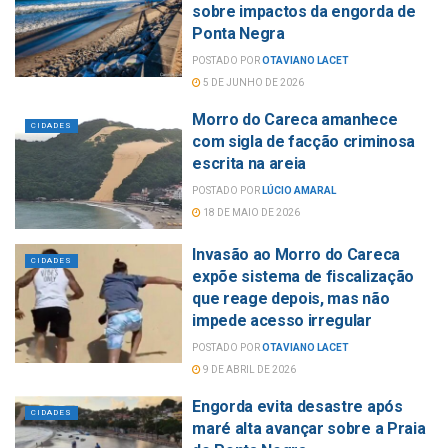
sobre impactos da engorda de
Ponta Negra
POSTADO POR
OTAVIANO LACET
5 DE JUNHO DE 2026
Morro do Careca amanhece
CIDADES
com sigla de facção criminosa
escrita na areia
POSTADO POR
LÚCIO AMARAL
18 DE MAIO DE 2026
Invasão ao Morro do Careca
CIDADES
expõe sistema de fiscalização
que reage depois, mas não
impede acesso irregular
POSTADO POR
OTAVIANO LACET
9 DE ABRIL DE 2026
Engorda evita desastre após
CIDADES
maré alta avançar sobre a Praia