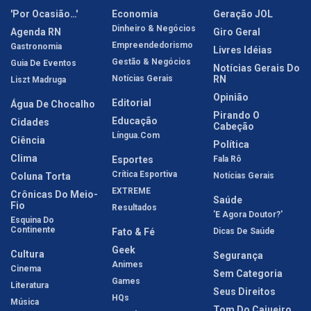
'Por Ocasião…'
Economia
Geração JOL
Dinheiro & Negócios
Agenda RN
Giro Geral
Empreendedorismo
Gastronomia
Livres Idéias
Gestão & Negócios
Guia De Eventos
Notícias Gerais Do
Notícias Gerais
RN
Liszt Madruga
Opinião
Editorial
Água De Chocalho
Pirando O
Educação
Cidades
Cabeção
Língua.com
Ciência
Política
Clima
Esportes
Fala Rô
Crítica Esportiva
Coluna Torta
Notícias Gerais
EXTREME
Crônicas Do Meio-
Saúde
Fio
Resultados
'E Agora Doutor?'
Esquina Do
Continente
Fato & Fé
Dicas De Saúde
Geek
Cultura
Segurança
Animes
Cinema
Sem Categoria
Games
Literatura
Seus Direitos
HQs
Música
Tom Do Cajueiro