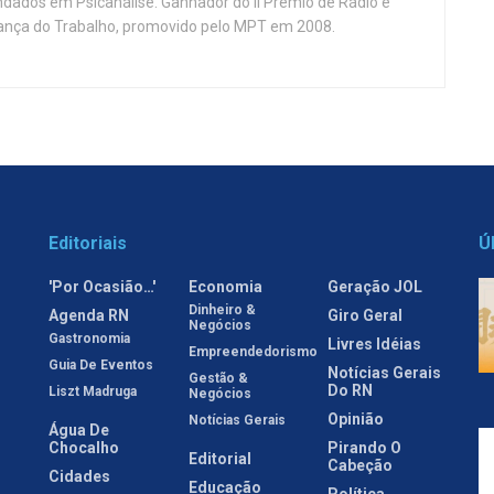
ndados em Psicanálise. Ganhador do II Prêmio de Rádio e
nça do Trabalho, promovido pelo MPT em 2008.
Editoriais
Ú
'Por Ocasião…'
Economia
Geração JOL
Dinheiro &
Agenda RN
Giro Geral
Negócios
Gastronomia
Livres Idéias
Empreendedorismo
Guia De Eventos
Notícias Gerais
Gestão &
Do RN
Liszt Madruga
Negócios
Opinião
Notícias Gerais
Água De
Chocalho
Pirando O
Editorial
Cabeção
Cidades
Educação