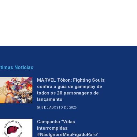
ltimas Notícias
MARVEL Tōkon: Fighting Souls:
confira o guia de gameplay de
todos os 20 personagens de
lançamento
8 DE AGOSTO DE 2026
Campanha “Vidas
interrompidas:
#NãoIgnoreMeuFígadoRaro”