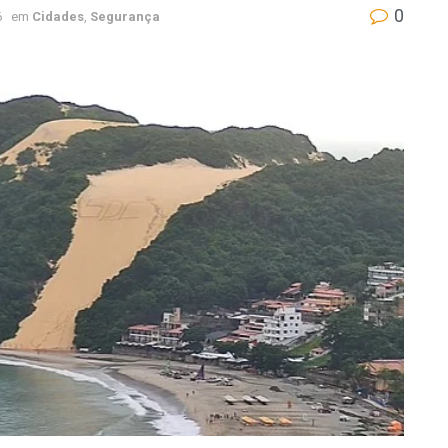
0
6
em
Cidades
,
Segurança