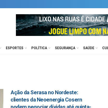
ESPORTES
POLÍTICA
SEGURANÇA
SAÚDE
CU
Ação da Serasa no Nordeste:
clientes da Neoenergia Cosern
podem negociar dívidas até quinta-