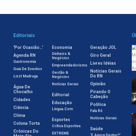
Editoriais
Ú
'Por Ocasião…'
Economia
Geração JOL
Dinheiro &
Agenda RN
Giro Geral
Negócios
Gastronomia
Livres Idéias
Empreendedorismo
Guia De Eventos
Notícias Gerais
Gestão &
Do RN
Liszt Madruga
Negócios
Opinião
Notícias Gerais
Água De
Chocalho
Pirando O
Editorial
Cabeção
Cidades
Educação
Política
Ciência
Língua.com
Fala Rô
Clima
Notícias Gerais
Esportes
Coluna Torta
Crítica Esportiva
Saúde
Crônicas Do
EXTREME
'E Agora Doutor?'
Meio-Fio