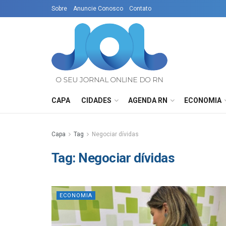
Sobre
Anuncie Conosco
Contato
CAPA
CIDADES
AGENDA RN
ECONOMIA
Capa
Tag
Negociar dívidas
Tag:
Negociar dívidas
ECONOMIA