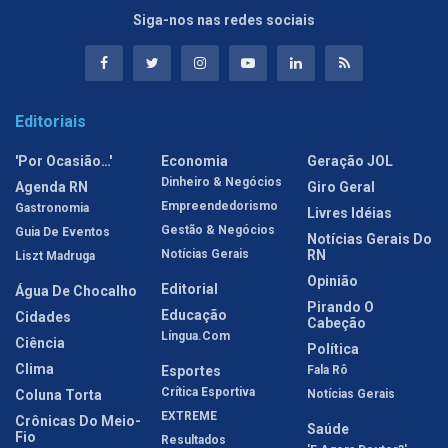
Siga-nos nas redes sociais
Editoriais
'Por Ocasião…'
Economia
Geração JOL
Dinheiro & Negócios
Agenda RN
Giro Geral
Empreendedorismo
Gastronomia
Livres Idéias
Gestão & Negócios
Guia De Eventos
Notícias Gerais Do
Notícias Gerais
RN
Liszt Madruga
Opinião
Editorial
Água De Chocalho
Pirando O
Educação
Cidades
Cabeção
Língua.com
Ciência
Política
Clima
Esportes
Fala Rô
Crítica Esportiva
Coluna Torta
Notícias Gerais
EXTREME
Crônicas Do Meio-
Saúde
Fio
Resultados