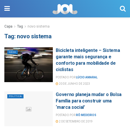
Capa
Tag
novo sistema
Tag:
novo sistema
Bicicleta inteligente – Sistema
GEEK
garante mais segurança e
conforto para mobilidade de
ciclistas
POSTADO POR
LÚCIO AMARAL
20 DE JUNHO DE 2023
Governo planeja mudar o Bolsa
POLÍTICA
Família para construir uma
‘marca social’
POSTADO POR
RÔ MEDEIROS
2 DE SETEMBRO DE 2019