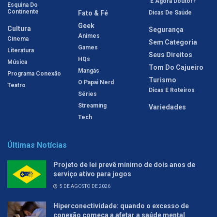
'E Agora Doutor?'
Esquina Do
Continente
Fato & Fé
Dicas De Saúde
Geek
Cultura
Segurança
Animes
Cinema
Sem Categoria
Games
Literatura
Seus Direitos
HQs
Música
Tom Do Cajueiro
Mangás
Programa Conexão
Turismo
O Papai Nerd
Teatro
Dicas E Roteiros
Séries
Streaming
Variedades
Tech
Últimas Notícias
Projeto de lei prevê mínimo de dois anos de
serviço ativo para jogos
5 DE AGOSTO DE 2026
Hiperconectividade: quando o excesso de
conexão começa a afetar a saúde mental