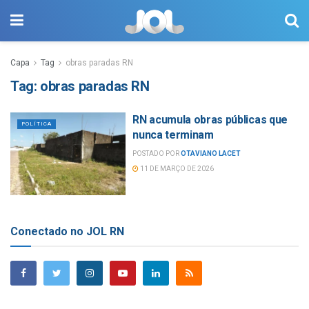
Capa
Tag
obras paradas RN
Tag:
obras paradas RN
RN acumula obras públicas que
POLÍTICA
nunca terminam
POSTADO POR
OTAVIANO LACET
11 DE MARÇO DE 2026
Conectado no JOL RN