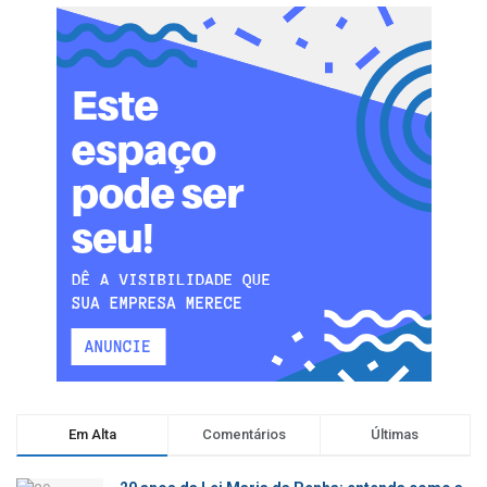
Em Alta
Comentários
Últimas