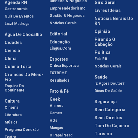
Dinheiro & Negócios
Agenda RN
Giro Geral
Empreendedorismo
Gastronomia
Livres Idéias
Gestão & Negócios
Guia De Eventos
Notícias Gerais Do
Notícias Gerais
RN
Liszt Madruga
Opinião
Editorial
Água De Chocalho
Pirando O
Educação
Cidades
Cabeção
Língua.com
Ciência
Política
Clima
Esportes
Fala Rô
Crítica Esportiva
Coluna Torta
Notícias Gerais
EXTREME
Crônicas Do Meio-
Saúde
Fio
Resultados
'E Agora Doutor?'
Esquina Do
Continente
Fato & Fé
Dicas De Saúde
Geek
Cultura
Segurança
Animes
Cinema
Sem Categoria
Games
Literatura
Seus Direitos
HQs
Música
Tom Do Cajueiro
Mangás
Programa Conexão
Turismo
O Papai Nerd
Teatro