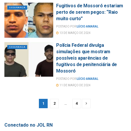
Fugitivos de Mossoró estariam
SEGURANÇA
perto de serem pegos: “Raio
muito curto”
POSTADO POR
LÚCIO AMARAL
13 DE MARÇO DE 2024
Polícia Federal divulga
SEGURANÇA
simulações que mostram
possíveis aparências de
fugitivos de penitenciária de
Mossoró
POSTADO POR
LÚCIO AMARAL
11 DE MARÇO DE 2024
1
2
…
4
Conectado no JOL RN