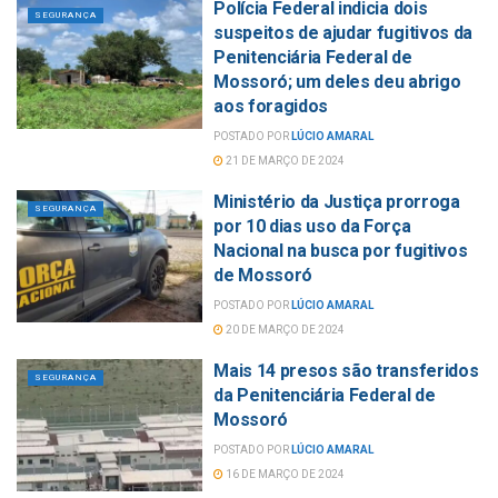
Polícia Federal indicia dois
SEGURANÇA
suspeitos de ajudar fugitivos da
Penitenciária Federal de
Mossoró; um deles deu abrigo
aos foragidos
POSTADO POR
LÚCIO AMARAL
21 DE MARÇO DE 2024
Ministério da Justiça prorroga
SEGURANÇA
por 10 dias uso da Força
Nacional na busca por fugitivos
de Mossoró
POSTADO POR
LÚCIO AMARAL
20 DE MARÇO DE 2024
Mais 14 presos são transferidos
SEGURANÇA
da Penitenciária Federal de
Mossoró
POSTADO POR
LÚCIO AMARAL
16 DE MARÇO DE 2024