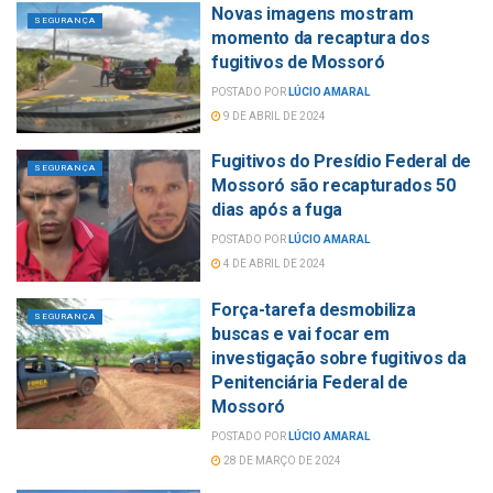
Novas imagens mostram
SEGURANÇA
momento da recaptura dos
fugitivos de Mossoró
POSTADO POR
LÚCIO AMARAL
9 DE ABRIL DE 2024
Fugitivos do Presídio Federal de
SEGURANÇA
Mossoró são recapturados 50
dias após a fuga
POSTADO POR
LÚCIO AMARAL
4 DE ABRIL DE 2024
Força-tarefa desmobiliza
SEGURANÇA
buscas e vai focar em
investigação sobre fugitivos da
Penitenciária Federal de
Mossoró
POSTADO POR
LÚCIO AMARAL
28 DE MARÇO DE 2024