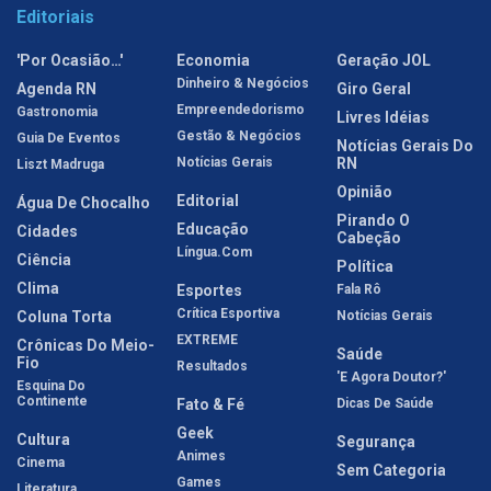
Editoriais
'Por Ocasião…'
Economia
Geração JOL
Dinheiro & Negócios
Agenda RN
Giro Geral
Empreendedorismo
Gastronomia
Livres Idéias
Gestão & Negócios
Guia De Eventos
Notícias Gerais Do
Notícias Gerais
RN
Liszt Madruga
Opinião
Editorial
Água De Chocalho
Pirando O
Educação
Cidades
Cabeção
Língua.com
Ciência
Política
Clima
Esportes
Fala Rô
Crítica Esportiva
Coluna Torta
Notícias Gerais
EXTREME
Crônicas Do Meio-
Saúde
Fio
Resultados
'E Agora Doutor?'
Esquina Do
Continente
Fato & Fé
Dicas De Saúde
Geek
Cultura
Segurança
Animes
Cinema
Sem Categoria
Games
Literatura