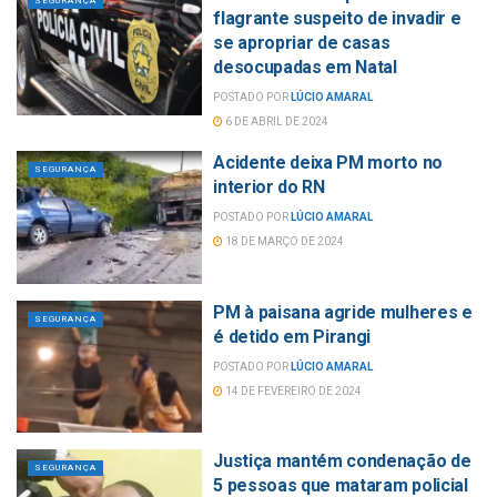
SEGURANÇA
flagrante suspeito de invadir e
se apropriar de casas
desocupadas em Natal
POSTADO POR
LÚCIO AMARAL
6 DE ABRIL DE 2024
Acidente deixa PM morto no
SEGURANÇA
interior do RN
POSTADO POR
LÚCIO AMARAL
18 DE MARÇO DE 2024
PM à paisana agride mulheres e
SEGURANÇA
é detido em Pirangi
POSTADO POR
LÚCIO AMARAL
14 DE FEVEREIRO DE 2024
Justiça mantém condenação de
SEGURANÇA
5 pessoas que mataram policial