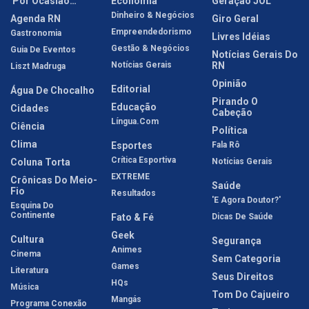
'Por Ocasião…'
Economia
Geração JOL
Dinheiro & Negócios
Agenda RN
Giro Geral
Empreendedorismo
Gastronomia
Livres Idéias
Gestão & Negócios
Guia De Eventos
Notícias Gerais Do
Notícias Gerais
RN
Liszt Madruga
Opinião
Editorial
Água De Chocalho
Pirando O
Educação
Cidades
Cabeção
Língua.com
Ciência
Política
Clima
Esportes
Fala Rô
Crítica Esportiva
Coluna Torta
Notícias Gerais
EXTREME
Crônicas Do Meio-
Saúde
Fio
Resultados
'E Agora Doutor?'
Esquina Do
Continente
Fato & Fé
Dicas De Saúde
Geek
Cultura
Segurança
Animes
Cinema
Sem Categoria
Games
Literatura
Seus Direitos
HQs
Música
Tom Do Cajueiro
Mangás
Programa Conexão