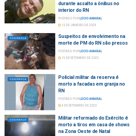
durante assalto a ônibus no
interior do RN
POSTADO POR
LÚCIO AMARAL
12 DE JANEIRO DE 2024
Suspeitos de envolvimento na
SEGURANÇA
morte de PM do RN são presos
POSTADO POR
LÚCIO AMARAL
15 DE SETEMBRO DE 2023
Policial militar da reserva é
SEGURANÇA
morto a facadas em granja no
RN
POSTADO POR
LÚCIO AMARAL
4 DE SETEMBRO DE 2023
Militar reformado do Exército é
SEGURANÇA
morto a tiros em casa de shows
na Zona Oeste de Natal