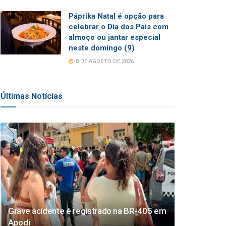
Páprika Natal é opção para
celebrar o Dia dos Pais com
almoço ou jantar especial
neste domingo (9)
8 DE AGOSTO DE 2026
Últimas Notícias
Grave acidente é registrado na BR-405 em
Apodi