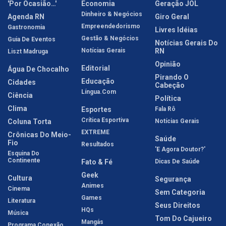
'Por Ocasião…'
Economia
Geração JOL
Dinheiro & Negócios
Agenda RN
Giro Geral
Empreendedorismo
Gastronomia
Livres Idéias
Gestão & Negócios
Guia De Eventos
Notícias Gerais Do
Notícias Gerais
RN
Liszt Madruga
Opinião
Editorial
Água De Chocalho
Pirando O
Educação
Cidades
Cabeção
Língua.com
Ciência
Política
Clima
Esportes
Fala Rô
Crítica Esportiva
Coluna Torta
Notícias Gerais
EXTREME
Crônicas Do Meio-
Saúde
Fio
Resultados
'E Agora Doutor?'
Esquina Do
Continente
Fato & Fé
Dicas De Saúde
Geek
Cultura
Segurança
Animes
Cinema
Sem Categoria
Games
Literatura
Seus Direitos
HQs
Música
Tom Do Cajueiro
Mangás
Programa Conexão