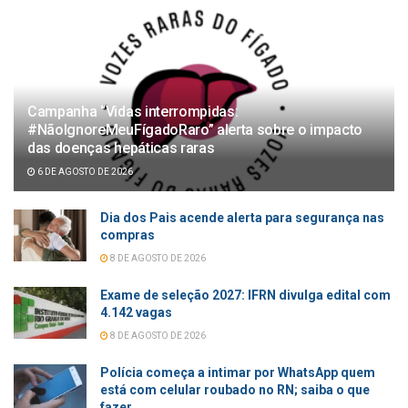
Campanha “Vidas interrompidas:
#NãoIgnoreMeuFígadoRaro” alerta sobre o impacto
das doenças hepáticas raras
6 DE AGOSTO DE 2026
Dia dos Pais acende alerta para segurança nas
compras
8 DE AGOSTO DE 2026
Exame de seleção 2027: IFRN divulga edital com
4.142 vagas
8 DE AGOSTO DE 2026
Polícia começa a intimar por WhatsApp quem
está com celular roubado no RN; saiba o que
fazer