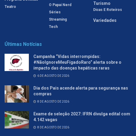
Turismo
O Papai Nerd
Teatro
Dicas E Roteiros
Séries
Streaming
Variedades
Tech
Últimas Notícias
Campanha “Vidas interrompidas:
#NãoIgnoreMeuFígadoRaro” alerta sobre o
impacto das doenças hepáticas raras
6 DE AGOSTO DE 2026
Dia dos Pais acende alerta para segurança nas
compras
8 DE AGOSTO DE 2026
Exame de seleção 2027: IFRN divulga edital com
4.142 vagas
8 DE AGOSTO DE 2026