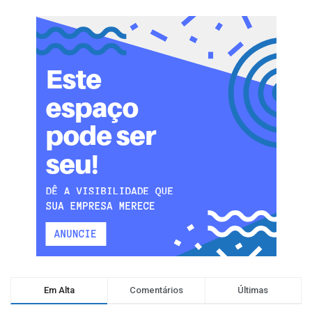
Em Alta
Comentários
Últimas