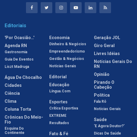
Editoriais
'Por Ocasião…'
Economia
Geração JOL
Dinheiro & Negócios
Agenda RN
Giro Geral
Empreendedorismo
Gastronomia
Livres Idéias
Gestão & Negócios
Guia De Eventos
Notícias Gerais Do
Notícias Gerais
RN
Liszt Madruga
Opinião
Editorial
Água De Chocalho
Pirando O
Educação
Cidades
Cabeção
Língua.com
Ciência
Política
Clima
Esportes
Fala Rô
Crítica Esportiva
Coluna Torta
Notícias Gerais
EXTREME
Crônicas Do Meio-
Saúde
Fio
Resultados
'E Agora Doutor?'
Esquina Do
Continente
Fato & Fé
Dicas De Saúde