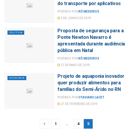
do transporte por aplicativos
POSTADO POR
RÔ MEDEIROS
3 DE JUNHO DE 2019
Proposta de segurança para a
POLÍTICA
Ponte Newton Navarro é
apresentada durante audiência
pública em Natal
POSTADO POR
RÔ MEDEIROS
27 DE MAIO DE 2019
Projeto de aquaponia inovador
ECONOMIA
quer produzir alimentos para
famílias do Semi-Árido no RN
POSTADO POR
OTAVIANO LACET
27 DE FEVEREIRO DE 2019
1
…
4
5