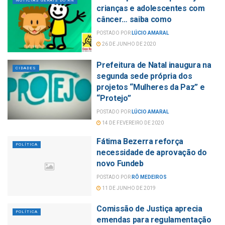
NOTÍCIAS GERAIS DO RN
crianças e adolescentes com
câncer… saiba como
POSTADO POR
LÚCIO AMARAL
26 DE JUNHO DE 2020
Prefeitura de Natal inaugura na
CIDADES
segunda sede própria dos
projetos “Mulheres da Paz” e
“Protejo”
POSTADO POR
LÚCIO AMARAL
14 DE FEVEREIRO DE 2020
Fátima Bezerra reforça
POLÍTICA
necessidade de aprovação do
novo Fundeb
POSTADO POR
RÔ MEDEIROS
11 DE JUNHO DE 2019
Comissão de Justiça aprecia
POLÍTICA
emendas para regulamentação