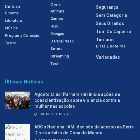
Geek
Cultura
Segurança
Animes
Cinema
Sem Categoria
Games
Literatura
Seus Direitos
HQs
Música
Tom Do Cajueiro
Mangás
Programa Conexão
Turismo
O Papai Nerd
Teatro
Dicas E Roteiros
Séries
Streaming
Variedades
Tech
Últimas Notícias
Agosto Lilás: Parnamirim inicia ações de
conscientização sobre violência contra a
mulher nas escolas
6 DE AGOSTO DE 2026
ABC x Nacional-AM: decisão de acesso na Série
D terá árbitro de Copa do Mundo