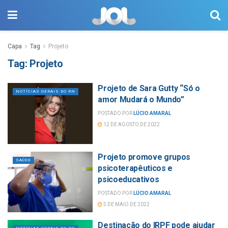
Capa
Tag
Projeto
Tag:
Projeto
Projeto de Sara Gutty “Só o
NOTÍCIAS GERAIS DO RN
amor Mudará o Mundo”
POSTADO POR
LÚCIO AMARAL
12 DE AGOSTO DE 2022
Projeto promove grupos
SAÚDE
psicoterapêuticos e
psicoeducativos
POSTADO POR
LÚCIO AMARAL
5 DE MAIO DE 2022
Destinação do IRPF pode ajudar