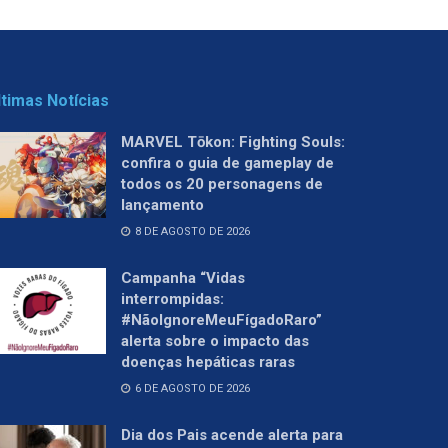
ltimas Notícias
MARVEL Tōkon: Fighting Souls:
confira o guia de gameplay de
todos os 20 personagens de
lançamento
8 DE AGOSTO DE 2026
Campanha “Vidas
interrompidas:
#NãoIgnoreMeuFígadoRaro”
alerta sobre o impacto das
doenças hepáticas raras
6 DE AGOSTO DE 2026
Dia dos Pais acende alerta para