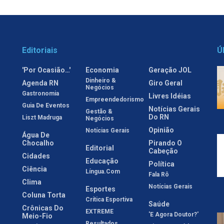
Editoriais
Ú
'Por Ocasião…'
Economia
Geração JOL
Dinheiro &
Agenda RN
Giro Geral
Negócios
Gastronomia
Livres Idéias
Empreendedorismo
Guia De Eventos
Notícias Gerais
Gestão &
Do RN
Liszt Madruga
Negócios
Opinião
Notícias Gerais
Água De
Chocalho
Pirando O
Editorial
Cabeção
Cidades
Educação
Política
Ciência
Língua.com
Fala Rô
Clima
Notícias Gerais
Esportes
Coluna Torta
Crítica Esportiva
Saúde
Crônicas Do
EXTREME
'E Agora Doutor?'
Meio-Fio
Resultados