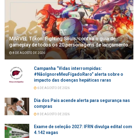
MARVEL Tōkon: Fighting Souls: confira o guia de
gameplay de todos os 20 personagens de lançamento
8 DE AGOSTO DE 2026
Campanha “Vidas interrompidas:
#NãoIgnoreMeuFígadoRaro” alerta sobre o
impacto das doenças hepáticas raras
6 DE AGOSTO DE 2026
Dia dos Pais acende alerta para segurança nas
compras
8 DE AGOSTO DE 2026
Exame de seleção 2027: IFRN divulga edital com
4.142 vagas