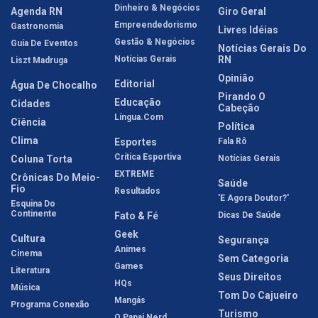
Dinheiro & Negócios
Agenda RN
Giro Geral
Empreendedorismo
Gastronomia
Livres Idéias
Gestão & Negócios
Guia De Eventos
Notícias Gerais Do
Notícias Gerais
RN
Liszt Madruga
Opinião
Editorial
Água De Chocalho
Pirando O
Educação
Cidades
Cabeção
Língua.com
Ciência
Política
Clima
Esportes
Fala Rô
Crítica Esportiva
Coluna Torta
Notícias Gerais
EXTREME
Crônicas Do Meio-
Saúde
Fio
Resultados
'E Agora Doutor?'
Esquina Do
Continente
Fato & Fé
Dicas De Saúde
Geek
Cultura
Segurança
Animes
Cinema
Sem Categoria
Games
Literatura
Seus Direitos
HQs
Música
Tom Do Cajueiro
Mangás
Programa Conexão
Turismo
O Papai Nerd