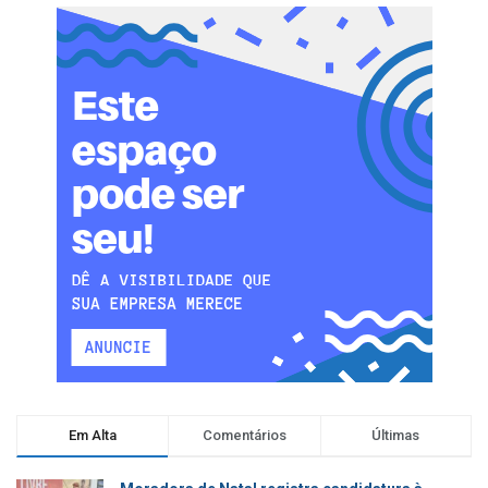
Em Alta
Comentários
Últimas