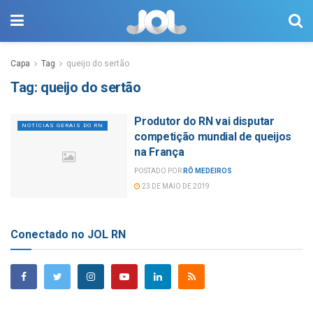
Capa
Tag
queijo do sertão
Tag:
queijo do sertão
Produtor do RN vai disputar
NOTÍCIAS GERAIS DO RN
competição mundial de queijos
na França
POSTADO POR
RÔ MEDEIROS
23 DE MAIO DE 2019
Conectado no JOL RN