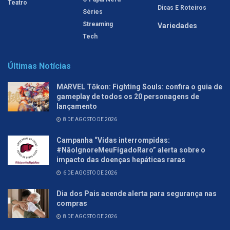
Teatro
Dicas E Roteiros
Séries
Streaming
Variedades
Tech
Últimas Notícias
MARVEL Tōkon: Fighting Souls: confira o guia de
gameplay de todos os 20 personagens de
lançamento
8 DE AGOSTO DE 2026
Campanha “Vidas interrompidas:
#NãoIgnoreMeuFígadoRaro” alerta sobre o
impacto das doenças hepáticas raras
6 DE AGOSTO DE 2026
Dia dos Pais acende alerta para segurança nas
compras
8 DE AGOSTO DE 2026