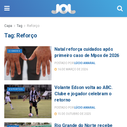
Capa
Tag
Reforço
Tag:
Reforço
Natal reforça cuidados após
CIDADES
primeiro caso de Mpox de 2026
POSTADO POR
LÚCIO AMARAL
16 DE MARÇO DE 2026
Volante Edson volta ao ABC.
ESPORTES
Clube e jogador celebram o
retorno
POSTADO POR
LÚCIO AMARAL
15 DE OUTUBRO DE 2025
Rio Grande do Norte recebe