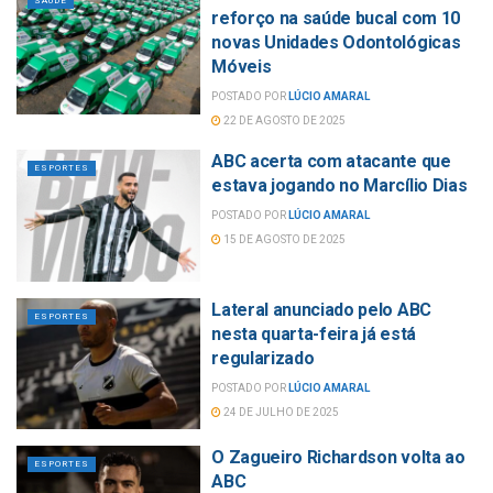
SAÚDE
reforço na saúde bucal com 10
novas Unidades Odontológicas
Móveis
POSTADO POR
LÚCIO AMARAL
22 DE AGOSTO DE 2025
ABC acerta com atacante que
ESPORTES
estava jogando no Marcílio Dias
POSTADO POR
LÚCIO AMARAL
15 DE AGOSTO DE 2025
Lateral anunciado pelo ABC
ESPORTES
nesta quarta-feira já está
regularizado
POSTADO POR
LÚCIO AMARAL
24 DE JULHO DE 2025
O Zagueiro Richardson volta ao
ESPORTES
ABC