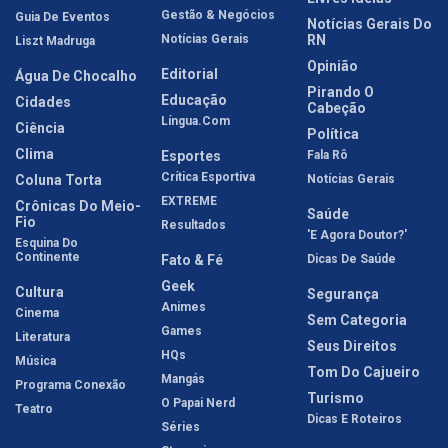
Gestão & Negócios
Guia De Eventos
Notícias Gerais Do
Notícias Gerais
RN
Liszt Madruga
Opinião
Editorial
Água De Chocalho
Pirando O
Educação
Cidades
Cabeção
Língua.com
Ciência
Política
Clima
Esportes
Fala Rô
Crítica Esportiva
Coluna Torta
Notícias Gerais
EXTREME
Crônicas Do Meio-
Saúde
Fio
Resultados
'E Agora Doutor?'
Esquina Do
Continente
Fato & Fé
Dicas De Saúde
Geek
Cultura
Segurança
Animes
Cinema
Sem Categoria
Games
Literatura
Seus Direitos
HQs
Música
Tom Do Cajueiro
Mangás
Programa Conexão
Turismo
O Papai Nerd
Teatro
Dicas E Roteiros
Séries