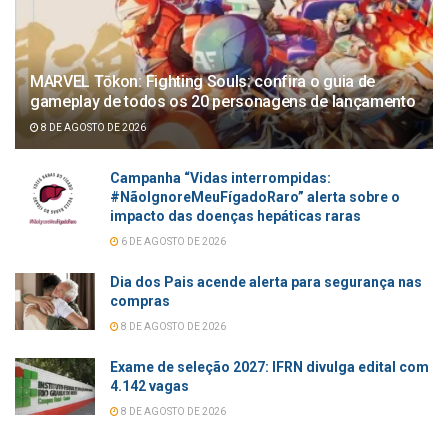
MARVEL Tōkon: Fighting Souls: confira o guia de
gameplay de todos os 20 personagens de lançamento
8 DE AGOSTO DE 2026
Campanha “Vidas interrompidas:
#NãoIgnoreMeuFígadoRaro” alerta sobre o
impacto das doenças hepáticas raras
6 DE AGOSTO DE 2026
Dia dos Pais acende alerta para segurança nas
compras
8 DE AGOSTO DE 2026
Exame de seleção 2027: IFRN divulga edital com
4.142 vagas
8 DE AGOSTO DE 2026