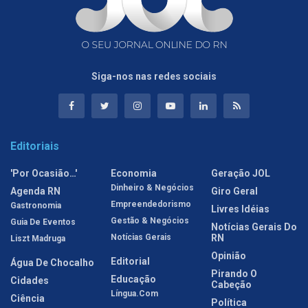
Siga-nos nas redes sociais
Editoriais
'Por Ocasião…'
Economia
Geração JOL
Dinheiro & Negócios
Agenda RN
Giro Geral
Empreendedorismo
Gastronomia
Livres Idéias
Gestão & Negócios
Guia De Eventos
Notícias Gerais Do
Notícias Gerais
RN
Liszt Madruga
Opinião
Editorial
Água De Chocalho
Pirando O
Educação
Cidades
Cabeção
Língua.com
Ciência
Política