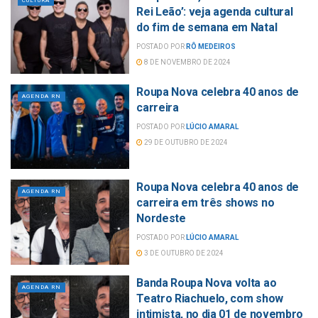
CULTURA
Rei Leão’: veja agenda cultural
do fim de semana em Natal
POSTADO POR
RÔ MEDEIROS
8 DE NOVEMBRO DE 2024
Roupa Nova celebra 40 anos de
AGENDA RN
carreira
POSTADO POR
LÚCIO AMARAL
29 DE OUTUBRO DE 2024
Roupa Nova celebra 40 anos de
AGENDA RN
carreira em três shows no
Nordeste
POSTADO POR
LÚCIO AMARAL
3 DE OUTUBRO DE 2024
Banda Roupa Nova volta ao
AGENDA RN
Teatro Riachuelo, com show
intimista, no dia 01 de novembro