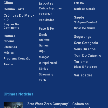
Clima
Esportes
Fala Rô
Crítica Esportiva
Coluna Torta
Notícias Gerais
EXTREME
Crônicas Do Meio-
Saúde
Fio
Resultados
'E Agora Doutor?'
Esquina Do
Continente
Fato & Fé
Dicas De Saúde
Geek
Cultura
Segurança
Animes
Cinema
Sem Categoria
Games
Literatura
Seus Direitos
HQs
Música
Tom Do Cajueiro
Mangás
Programa Conexão
Turismo
O Papai Nerd
Teatro
Dicas E Roteiros
Séries
Streaming
Variedades
Tech
Últimas Notícias
‘Star Wars Zero Company’ – Coloca os