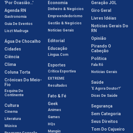
'Por Ocasião…'
Economia
Geração JOL
Dinheiro & Negócios
Agenda RN
Giro Geral
Empreendedorismo
Gastronomia
Livres Idéias
Gestão & Negócios
Guia De Eventos
Notícias Gerais Do
Notícias Gerais
RN
Liszt Madruga
Opinião
Editorial
Água De Chocalho
Pirando O
Educação
Cidades
Cabeção
Língua.com
Ciência
Política
Clima
Esportes
Fala Rô
Crítica Esportiva
Coluna Torta
Notícias Gerais
EXTREME
Crônicas Do Meio-
Saúde
Fio
Resultados
'E Agora Doutor?'
Esquina Do
Continente
Fato & Fé
Dicas De Saúde
Geek
Cultura
Segurança
Animes
Cinema
Sem Categoria
Games
Literatura
Seus Direitos
HQs
Música
Tom Do Cajueiro
Mangás
Programa Conexão