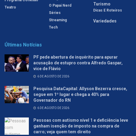
Turismo
O Papai Nerd
Teatro
Dicas E Roteiros
Séries
Streaming
Variedades
Tech
Últimas Notícias
PF pede abertura de inquérito para apurar
acusação de estupro contra Alfredo Gaspar,
vice de Flávio
6 DE AGOSTO DE 2026
Pesquisa DataCapital: Allyson Bezerra cresce,
segue em 1º lugar e chega a 40% para
Governador do RN
6 DE AGOSTO DE 2026
Pessoas com autismo nível 1 e deficiência leve
ganham isenção de imposto na compra de
carro; veja quem tem direito