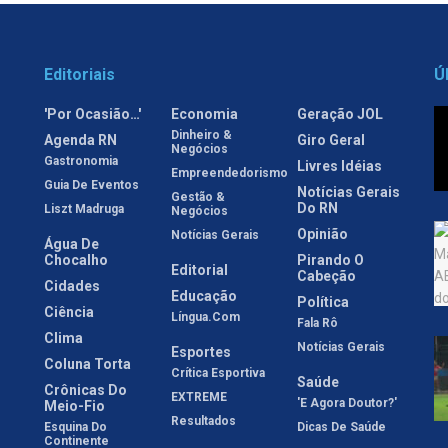
Editoriais
Ú
'Por Ocasião…'
Economia
Geração JOL
Dinheiro &
Agenda RN
Giro Geral
Negócios
Gastronomia
Livres Idéias
Empreendedorismo
Guia De Eventos
Notícias Gerais
Gestão &
Do RN
Liszt Madruga
Negócios
Opinião
Notícias Gerais
Água De
Chocalho
Pirando O
Editorial
Cabeção
Cidades
Educação
Política
Ciência
Língua.com
Fala Rô
Clima
Notícias Gerais
Esportes
Coluna Torta
Crítica Esportiva
Saúde
Crônicas Do
EXTREME
'E Agora Doutor?'
Meio-Fio
Resultados
Esquina Do
Dicas De Saúde
Continente