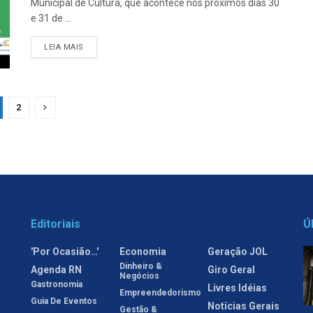
Municipal de Cultura, que acontece nos próximos dias 30
e 31 de ...
LEIA MAIS
2
Editoriais
Ú
'Por Ocasião…'
Economia
Geração JOL
Dinheiro &
Agenda RN
Giro Geral
Negócios
Gastronomia
Livres Idéias
Empreendedorismo
Guia De Eventos
Notícias Gerais
Gestão &