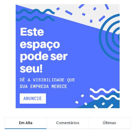
Em Alta
Comentários
Últimas