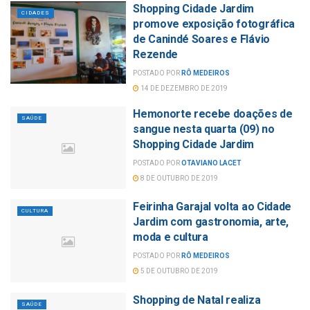
Shopping Cidade Jardim
CIDADES
promove exposição fotográfica
de Canindé Soares e Flávio
Rezende
POSTADO POR
RÔ MEDEIROS
14 DE DEZEMBRO DE 2019
Hemonorte recebe doações de
SAÚDE
sangue nesta quarta (09) no
Shopping Cidade Jardim
POSTADO POR
OTAVIANO LACET
8 DE OUTUBRO DE 2019
Feirinha Garajal volta ao Cidade
CULTURA
Jardim com gastronomia, arte,
moda e cultura
POSTADO POR
RÔ MEDEIROS
5 DE OUTUBRO DE 2019
Shopping de Natal realiza
SAÚDE