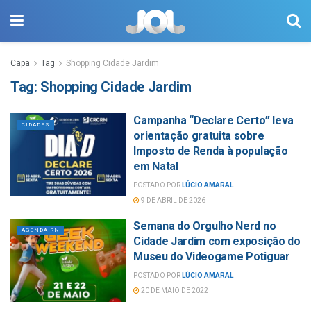
Capa
Tag
Shopping Cidade Jardim
Tag:
Shopping Cidade Jardim
Campanha “Declare Certo” leva
CIDADES
orientação gratuita sobre
Imposto de Renda à população
em Natal
POSTADO POR
LÚCIO AMARAL
9 DE ABRIL DE 2026
Semana do Orgulho Nerd no
AGENDA RN
Cidade Jardim com exposição do
Museu do Videogame Potiguar
POSTADO POR
LÚCIO AMARAL
20 DE MAIO DE 2022