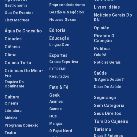
Empreendedorismo
Gastronomia
Livres Idéias
Gestão & Negócios
Guia De Eventos
Notícias Gerais Do
Notícias Gerais
RN
Liszt Madruga
Opinião
Editorial
Água De Chocalho
Pirando O
Educação
Cidades
Cabeção
Língua.com
Ciência
Política
Clima
Esportes
Fala Rô
Crítica Esportiva
Coluna Torta
Notícias Gerais
EXTREME
Crônicas Do Meio-
Saúde
Fio
Resultados
'E Agora Doutor?'
Esquina Do
Continente
Fato & Fé
Dicas De Saúde
Geek
Cultura
Segurança
Animes
Cinema
Sem Categoria
Games
Literatura
Seus Direitos
HQs
Música
Tom Do Cajueiro
Mangás
Programa Conexão
Turismo
O Papai Nerd
Teatro
Dicas E Roteiros