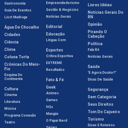
Empreendedorismo
Gastronomia
Livres Idéias
Gestão & Negócios
Guia De Eventos
Notícias Gerais Do
Notícias Gerais
RN
Liszt Madruga
Opinião
Editorial
Água De Chocalho
Pirando O
Educação
Cidades
Cabeção
Língua.com
Ciência
Política
Clima
Esportes
Fala Rô
Crítica Esportiva
Coluna Torta
Notícias Gerais
EXTREME
Crônicas Do Meio-
Saúde
Fio
Resultados
'E Agora Doutor?'
Esquina Do
Continente
Fato & Fé
Dicas De Saúde
Geek
Cultura
Segurança
Animes
Cinema
Sem Categoria
Games
Literatura
Seus Direitos
HQs
Música
Tom Do Cajueiro
Mangás
Programa Conexão
Turismo
O Papai Nerd
Teatro
Dicas E Roteiros
Séries