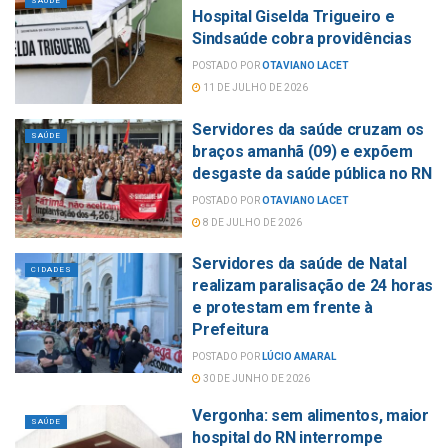
SAÚDE
Hospital Giselda Trigueiro e
Sindsaúde cobra providências
POSTADO POR
OTAVIANO LACET
11 DE JULHO DE 2026
Servidores da saúde cruzam os
SAÚDE
braços amanhã (09) e expõem
desgaste da saúde pública no RN
POSTADO POR
OTAVIANO LACET
8 DE JULHO DE 2026
Servidores da saúde de Natal
CIDADES
realizam paralisação de 24 horas
e protestam em frente à
Prefeitura
POSTADO POR
LÚCIO AMARAL
30 DE JUNHO DE 2026
Vergonha: sem alimentos, maior
SAÚDE
hospital do RN interrompe