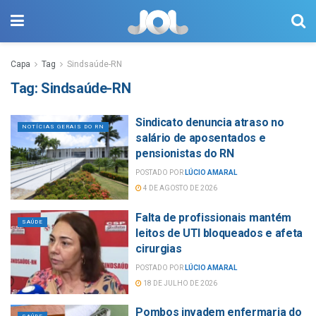
Capa
Tag
Sindsaúde-RN
Tag:
Sindsaúde-RN
Sindicato denuncia atraso no
NOTÍCIAS GERAIS DO RN
salário de aposentados e
pensionistas do RN
POSTADO POR
LÚCIO AMARAL
4 DE AGOSTO DE 2026
Falta de profissionais mantém
SAÚDE
leitos de UTI bloqueados e afeta
cirurgias
POSTADO POR
LÚCIO AMARAL
18 DE JULHO DE 2026
Pombos invadem enfermaria do