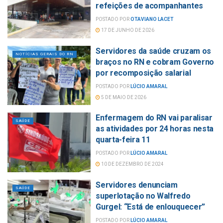
refeições de acompanhantes
POSTADO POR
OTAVIANO LACET
17 DE JUNHO DE 2026
Servidores da saúde cruzam os
NOTÍCIAS GERAIS DO RN
braços no RN e cobram Governo
por recomposição salarial
POSTADO POR
LÚCIO AMARAL
5 DE MAIO DE 2026
Enfermagem do RN vai paralisar
SAÚDE
as atividades por 24 horas nesta
quarta-feira 11
POSTADO POR
LÚCIO AMARAL
10 DE DEZEMBRO DE 2024
Servidores denunciam
SAÚDE
superlotação no Walfredo
Gurgel: “Está de enlouquecer”
POSTADO POR
LÚCIO AMARAL