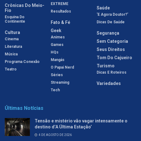
EXTREME
Crônicas Do Meio-
Saúde
Fio
Resultados
'E Agora Doutor?'
Esquina Do
Continente
Fato & Fé
Dicas De Saúde
Geek
Cultura
Segurança
Animes
Cinema
Sem Categoria
Games
Literatura
Seus Direitos
HQs
Música
Tom Do Cajueiro
Mangás
Programa Conexão
Turismo
O Papai Nerd
Teatro
Dicas E Roteiros
Séries
Streaming
Variedades
Tech
Últimas Notícias
Tensão e mistério vão vagar intensamente o
destino d’A Última Estação’
4 DE AGOSTO DE 2026