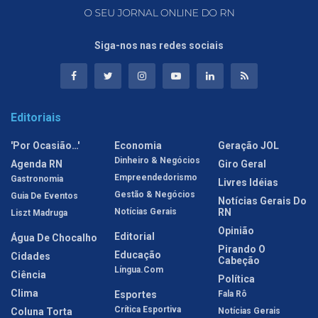
Siga-nos nas redes sociais
Editoriais
'Por Ocasião…'
Economia
Geração JOL
Dinheiro & Negócios
Agenda RN
Giro Geral
Empreendedorismo
Gastronomia
Livres Idéias
Gestão & Negócios
Guia De Eventos
Notícias Gerais Do
Notícias Gerais
RN
Liszt Madruga
Opinião
Editorial
Água De Chocalho
Pirando O
Educação
Cidades
Cabeção
Língua.com
Ciência
Política
Clima
Esportes
Fala Rô
Crítica Esportiva
Coluna Torta
Notícias Gerais