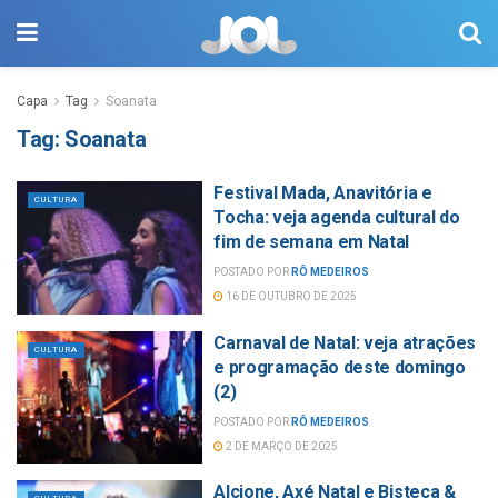
Capa
Tag
Soanata
Tag:
Soanata
Festival Mada, Anavitória e
CULTURA
Tocha: veja agenda cultural do
fim de semana em Natal
POSTADO POR
RÔ MEDEIROS
16 DE OUTUBRO DE 2025
Carnaval de Natal: veja atrações
CULTURA
e programação deste domingo
(2)
POSTADO POR
RÔ MEDEIROS
2 DE MARÇO DE 2025
Alcione, Axé Natal e Bisteca &