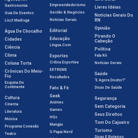
Empreendedorismo
Gastronomia
Livres Idéias
Gestão & Negócios
Guia De Eventos
Notícias Gerais Do
Notícias Gerais
RN
Liszt Madruga
Opinião
Editorial
Água De Chocalho
Pirando O
Educação
Cidades
Cabeção
Língua.com
Ciência
Política
Clima
Esportes
Fala Rô
Crítica Esportiva
Coluna Torta
Notícias Gerais
EXTREME
Crônicas Do Meio-
Saúde
Fio
Resultados
'E Agora Doutor?'
Esquina Do
Continente
Fato & Fé
Dicas De Saúde
Geek
Cultura
Segurança
Animes
Cinema
Sem Categoria
Games
Literatura
Seus Direitos
HQs
Música
Tom Do Cajueiro
Mangás
Programa Conexão
Turismo
O Papai Nerd
Teatro
Dicas E Roteiros