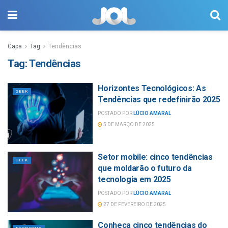
Capa
Tag
Tendências
Tag:
Tendências
Horizontes Tecnológicos: As
GEEK
Tendências que redefinirão 2025
POSTADO POR
LÚCIO AMARAL
5 DE MARÇO DE 2025
Setor mobile: cinco tendências
GEEK
que moldarão o futuro da
tecnologia em 2025
POSTADO POR
LÚCIO AMARAL
27 DE FEVEREIRO DE 2025
Conheça cinco tendências do