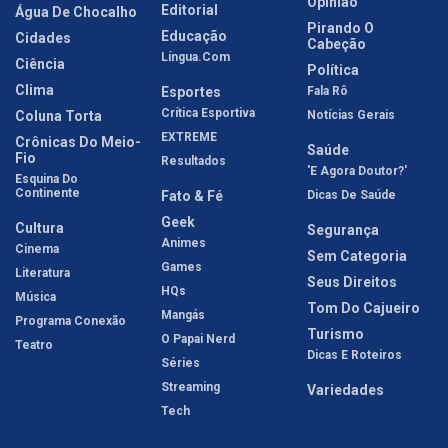
Opinião
Editorial
Água De Chocalho
Pirando O
Educação
Cidades
Cabeção
Língua.com
Ciência
Política
Clima
Esportes
Fala Rô
Crítica Esportiva
Coluna Torta
Notícias Gerais
EXTREME
Crônicas Do Meio-
Saúde
Fio
Resultados
'E Agora Doutor?'
Esquina Do
Continente
Fato & Fé
Dicas De Saúde
Geek
Cultura
Segurança
Animes
Cinema
Sem Categoria
Games
Literatura
Seus Direitos
HQs
Música
Tom Do Cajueiro
Mangás
Programa Conexão
Turismo
O Papai Nerd
Teatro
Dicas E Roteiros
Séries
Streaming
Variedades
Tech