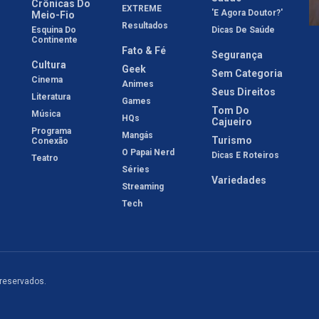
Crônicas Do
EXTREME
'E Agora Doutor?'
Meio-Fio
Resultados
Esquina Do
Dicas De Saúde
Continente
Fato & Fé
Segurança
Cultura
Geek
Sem Categoria
Cinema
Animes
Seus Direitos
Literatura
Games
Tom Do
Música
HQs
Cajueiro
Programa
Mangás
Turismo
Conexão
O Papai Nerd
Dicas E Roteiros
Teatro
Séries
Variedades
Streaming
Tech
 reservados.