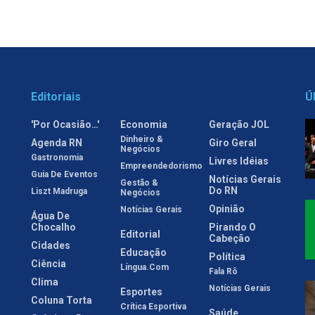
Editoriais
Ú
'Por Ocasião…'
Economia
Geração JOL
Dinheiro &
Agenda RN
Giro Geral
Negócios
Gastronomia
Livres Idéias
Empreendedorismo
Guia De Eventos
Notícias Gerais
Gestão &
Do RN
Liszt Madruga
Negócios
Opinião
Notícias Gerais
Água De
Chocalho
Pirando O
Editorial
Cabeção
Cidades
Educação
Política
Ciência
Língua.com
Fala Rô
Clima
Notícias Gerais
Esportes
Coluna Torta
Crítica Esportiva
Saúde