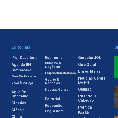
Editoriais
Ú
'Por Ocasião…'
Economia
Geração JOL
Dinheiro &
Agenda RN
Giro Geral
Negócios
Gastronomia
Livres Idéias
Empreendedorismo
Guia De Eventos
Notícias Gerais
Gestão &
Do RN
Liszt Madruga
Negócios
Opinião
Notícias Gerais
Água De
Chocalho
Pirando O
Editorial
Cabeção
Cidades
Educação
Política
Ciência
Língua.com
Fala Rô
Clima