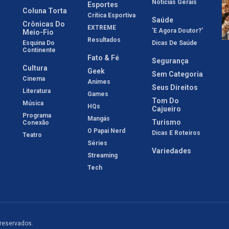
Notícias Gerais
Esportes
Coluna Torta
Crítica Esportiva
Saúde
Crônicas Do
EXTREME
'E Agora Doutor?'
Meio-Fio
Resultados
Esquina Do
Dicas De Saúde
Continente
Fato & Fé
Segurança
Cultura
Geek
Sem Categoria
Cinema
Animes
Seus Direitos
Literatura
Games
Tom Do
Música
HQs
Cajueiro
Programa
Mangás
Turismo
Conexão
O Papai Nerd
Dicas E Roteiros
Teatro
Séries
Variedades
Streaming
Tech
 reservados.