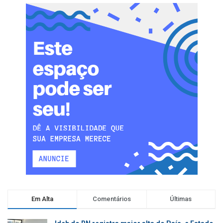
Em Alta
Comentários
Últimas