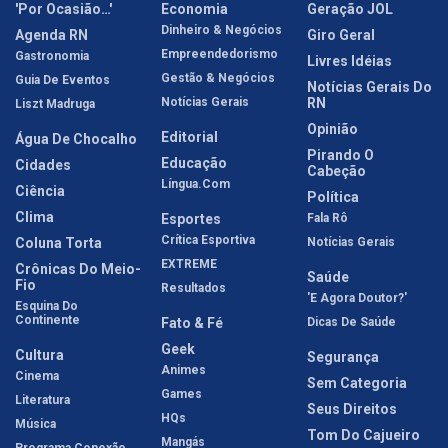
'Por Ocasião…'
Economia
Geração JOL
Dinheiro & Negócios
Agenda RN
Giro Geral
Empreendedorismo
Gastronomia
Livres Idéias
Gestão & Negócios
Guia De Eventos
Notícias Gerais Do
Notícias Gerais
RN
Liszt Madruga
Opinião
Editorial
Água De Chocalho
Pirando O
Educação
Cidades
Cabeção
Língua.com
Ciência
Política
Clima
Esportes
Fala Rô
Crítica Esportiva
Coluna Torta
Notícias Gerais
EXTREME
Crônicas Do Meio-
Saúde
Fio
Resultados
'E Agora Doutor?'
Esquina Do
Continente
Fato & Fé
Dicas De Saúde
Geek
Cultura
Segurança
Animes
Cinema
Sem Categoria
Games
Literatura
Seus Direitos
HQs
Música
Tom Do Cajueiro
Mangás
Programa Conexão