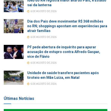
Ideb do RN registra maior alta do País, e Estado
sai da lanterna
6 DE AGOSTO DE 2026
Dia dos Pais deve movimentar R$ 368 milhões
no RN; shoppings apostam em experiências para
atrair famílias
6 DE AGOSTO DE 2026
PF pede abertura de inquérito para apurar
acusação de estupro contra Alfredo Gaspar,
vice de Flávio
6 DE AGOSTO DE 2026
Unidade de saúde transfere pacientes após
tiroteio em Mãe Luíza, em Natal
6 DE AGOSTO DE 2026
Últimas Notícias