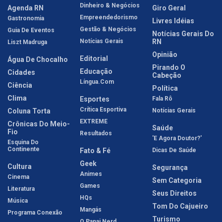
Dinheiro & Negócios
Agenda RN
Giro Geral
Empreendedorismo
Gastronomia
Livres Idéias
Gestão & Negócios
Guia De Eventos
Notícias Gerais Do
Notícias Gerais
RN
Liszt Madruga
Opinião
Editorial
Água De Chocalho
Pirando O
Educação
Cidades
Cabeção
Língua.com
Ciência
Política
Clima
Esportes
Fala Rô
Crítica Esportiva
Coluna Torta
Notícias Gerais
EXTREME
Crônicas Do Meio-
Saúde
Fio
Resultados
'E Agora Doutor?'
Esquina Do
Continente
Fato & Fé
Dicas De Saúde
Geek
Cultura
Segurança
Animes
Cinema
Sem Categoria
Games
Literatura
Seus Direitos
HQs
Música
Tom Do Cajueiro
Mangás
Programa Conexão
Turismo
O Papai Nerd