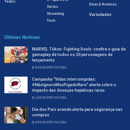
Teatro
Dicas E Roteiros
Séries
Streaming
Variedades
Tech
Últimas Notícias
MARVEL Tōkon: Fighting Souls: confira o guia de
gameplay de todos os 20 personagens de
lançamento
8 DE AGOSTO DE 2026
Campanha “Vidas interrompidas:
#NãoIgnoreMeuFígadoRaro” alerta sobre o
impacto das doenças hepáticas raras
6 DE AGOSTO DE 2026
Dia dos Pais acende alerta para segurança nas
compras
8 DE AGOSTO DE 2026