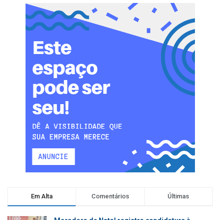
Em Alta
Comentários
Últimas