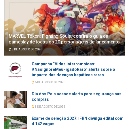
MARVEL Tōkon: Fighting Souls: confira o guia de
gameplay de todos os 20 personagens de lançamento
8 DE AGOSTO DE 2026
Campanha “Vidas interrompidas:
#NãoIgnoreMeuFígadoRaro” alerta sobre o
impacto das doenças hepáticas raras
6 DE AGOSTO DE 2026
Dia dos Pais acende alerta para segurança nas
compras
8 DE AGOSTO DE 2026
Exame de seleção 2027: IFRN divulga edital com
4.142 vagas