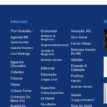
Editoriais
Ú
'Por Ocasião…'
Economia
Geração JOL
Dinheiro &
Agenda RN
Giro Geral
Negócios
Gastronomia
Livres Idéias
Empreendedorismo
Guia De Eventos
Notícias Gerais
Gestão &
Do RN
Liszt Madruga
Negócios
Opinião
Notícias Gerais
Água De
Chocalho
Pirando O
Editorial
Cabeção
Cidades
Educação
Política
Ciência
Língua.com
Fala Rô
Clima
Notícias Gerais
Esportes
Coluna Torta
Crítica Esportiva
Saúde
Crônicas Do
EXTREME
'E Agora Doutor?'
Meio-Fio
Resultados
Esquina Do
Dicas De Saúde