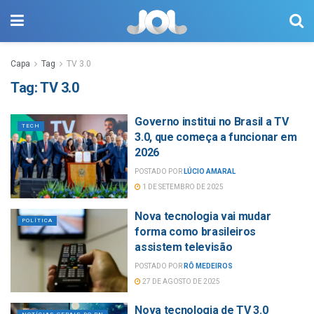
Capa
Tag
TV 3.0
Tag:
TV 3.0
Governo institui no Brasil a TV
TECH
3.0, que começa a funcionar em
2026
POSTADO POR
LÚCIO AMARAL
1 DE SETEMBRO DE 2025
Nova tecnologia vai mudar
POLÍTICA
forma como brasileiros
assistem televisão
POSTADO POR
RÔ MEDEIROS
27 DE AGOSTO DE 2025
Nova tecnologia de TV 3.0