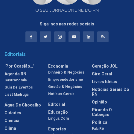
Siga-nos nas redes sociais
Editoriais
'Por Ocasião…'
Economia
Geração JOL
Dinheiro & Negócios
Agenda RN
Giro Geral
Empreendedorismo
Gastronomia
Livres Idéias
Gestão & Negócios
Guia De Eventos
Notícias Gerais Do
Notícias Gerais
RN
Liszt Madruga
Opinião
Editorial
Água De Chocalho
Pirando O
Educação
Cidades
Cabeção
Língua.com
Ciência
Política
Clima
Esportes
Fala Rô