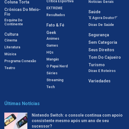
Crítica Esportiva
Coluna Torta
Notícias Gerais
EXTREME
Crônicas Do Meio-
Saúde
Fio
Resultados
'E Agora Doutor?'
Esquina Do
Continente
Fato & Fé
Dicas De Saúde
Geek
Cultura
Segurança
Animes
Cinema
Sem Categoria
Games
Literatura
Seus Direitos
HQs
Música
Tom Do Cajueiro
Mangás
Programa Conexão
Turismo
O Papai Nerd
Teatro
Dicas E Roteiros
Séries
Streaming
Variedades
Tech
Últimas Notícias
Nintendo Switch: o console continua com apoio
consistente mesmo após um ano de seu
sucessor?