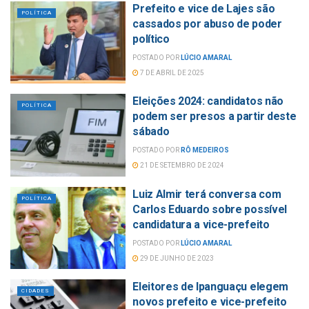
Prefeito e vice de Lajes são
POLÍTICA
cassados por abuso de poder
político
POSTADO POR
LÚCIO AMARAL
7 DE ABRIL DE 2025
Eleições 2024: candidatos não
POLÍTICA
podem ser presos a partir deste
sábado
POSTADO POR
RÔ MEDEIROS
21 DE SETEMBRO DE 2024
Luiz Almir terá conversa com
POLÍTICA
Carlos Eduardo sobre possível
candidatura a vice-prefeito
POSTADO POR
LÚCIO AMARAL
29 DE JUNHO DE 2023
Eleitores de Ipanguaçu elegem
CIDADES
novos prefeito e vice-prefeito