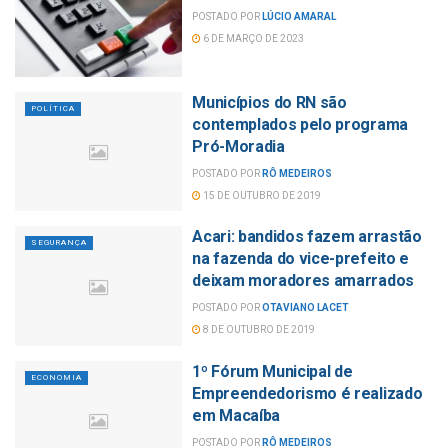
POSTADO POR
LÚCIO AMARAL
6 DE MARÇO DE 2023
Municípios do RN são
POLÍTICA
contemplados pelo programa
Pró-Moradia
POSTADO POR
RÔ MEDEIROS
15 DE OUTUBRO DE 2019
Acari: bandidos fazem arrastão
SEGURANÇA
na fazenda do vice-prefeito e
deixam moradores amarrados
POSTADO POR
OTAVIANO LACET
8 DE OUTUBRO DE 2019
1º Fórum Municipal de
ECONOMIA
Empreendedorismo é realizado
em Macaíba
POSTADO POR
RÔ MEDEIROS