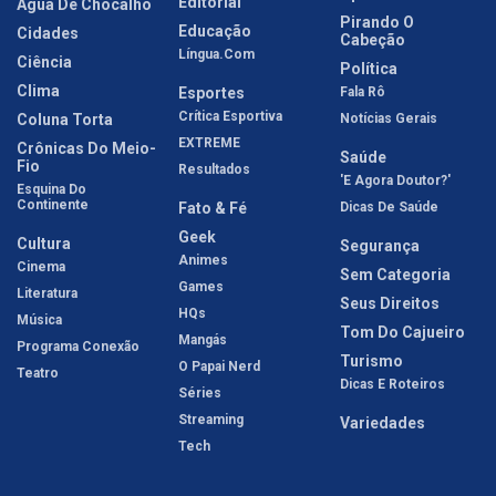
Editorial
Água De Chocalho
Pirando O
Educação
Cidades
Cabeção
Língua.com
Ciência
Política
Clima
Esportes
Fala Rô
Crítica Esportiva
Coluna Torta
Notícias Gerais
EXTREME
Crônicas Do Meio-
Saúde
Fio
Resultados
'E Agora Doutor?'
Esquina Do
Continente
Fato & Fé
Dicas De Saúde
Geek
Cultura
Segurança
Animes
Cinema
Sem Categoria
Games
Literatura
Seus Direitos
HQs
Música
Tom Do Cajueiro
Mangás
Programa Conexão
Turismo
O Papai Nerd
Teatro
Dicas E Roteiros
Séries
Streaming
Variedades
Tech