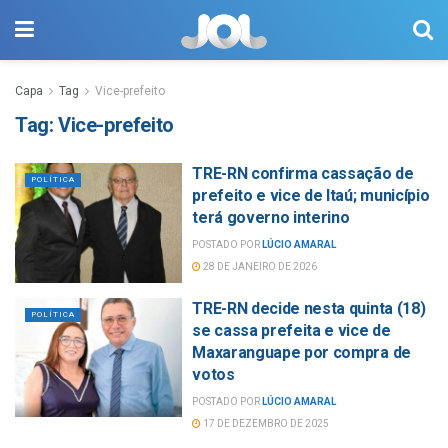
Capa
Tag
Vice-prefeito
Tag:
Vice-prefeito
TRE-RN confirma cassação de
POLÍTICA
prefeito e vice de Itaú; município
terá governo interino
POSTADO POR
LÚCIO AMARAL
28 DE JANEIRO DE 2026
TRE-RN decide nesta quinta (18)
POLÍTICA
se cassa prefeita e vice de
Maxaranguape por compra de
votos
POSTADO POR
LÚCIO AMARAL
17 DE DEZEMBRO DE 2025