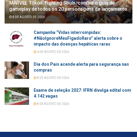
MARVEL Tōkon: Fighting Souls: confira o guia de
gameplay de todos os 20 personagens de lançamento
8 DE AGOSTO DE 2026
Campanha “Vidas interrompidas:
#NãoIgnoreMeuFígadoRaro” alerta sobre o
impacto das doenças hepáticas raras
6 DE AGOSTO DE 2026
Dia dos Pais acende alerta para segurança nas
compras
8 DE AGOSTO DE 2026
Exame de seleção 2027: IFRN divulga edital com
4.142 vagas
8 DE AGOSTO DE 2026