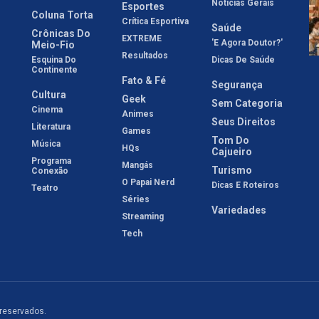
Notícias Gerais
Esportes
Coluna Torta
Crítica Esportiva
Saúde
Crônicas Do
EXTREME
'E Agora Doutor?'
Meio-Fio
Resultados
Esquina Do
Dicas De Saúde
Continente
Fato & Fé
Segurança
Cultura
Geek
Sem Categoria
Cinema
Animes
Seus Direitos
Literatura
Games
Tom Do
Música
HQs
Cajueiro
Programa
Mangás
Turismo
Conexão
O Papai Nerd
Dicas E Roteiros
Teatro
Séries
Variedades
Streaming
Tech
 reservados.