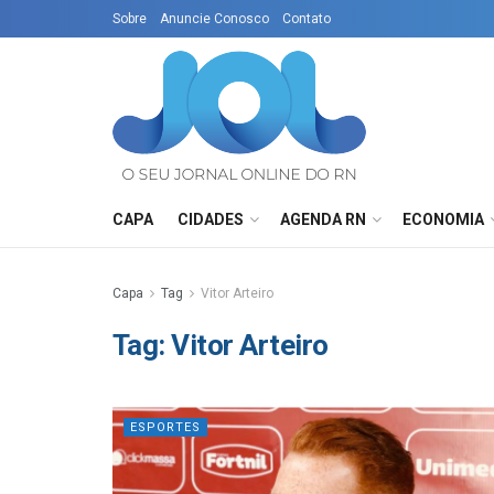
Sobre
Anuncie Conosco
Contato
CAPA
CIDADES
AGENDA RN
ECONOMIA
Capa
Tag
Vitor Arteiro
Tag:
Vitor Arteiro
ESPORTES