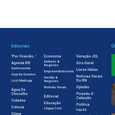
Editoriais
Ú
'Por Ocasião…'
Economia
Geração JOL
Dinheiro &
Agenda RN
Giro Geral
Negócios
Gastronomia
Livres Idéias
Empreendedorismo
Guia De Eventos
Notícias Gerais
Gestão &
Do RN
Liszt Madruga
Negócios
Opinião
Notícias Gerais
Água De
Chocalho
Pirando O
Editorial
Cabeção
Cidades
Educação
Política
Ciência
Língua.com
Fala Rô
Clima