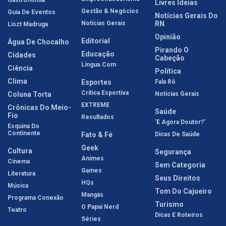
Gastronomia
Livres Idéias
Gestão & Negócios
Guia De Eventos
Notícias Gerais Do
Notícias Gerais
RN
Liszt Madruga
Opinião
Editorial
Água De Chocalho
Pirando O
Educação
Cidades
Cabeção
Língua.com
Ciência
Política
Clima
Esportes
Fala Rô
Crítica Esportiva
Coluna Torta
Notícias Gerais
EXTREME
Crônicas Do Meio-
Saúde
Fio
Resultados
'E Agora Doutor?'
Esquina Do
Continente
Fato & Fé
Dicas De Saúde
Geek
Cultura
Segurança
Animes
Cinema
Sem Categoria
Games
Literatura
Seus Direitos
HQs
Música
Tom Do Cajueiro
Mangás
Programa Conexão
Turismo
O Papai Nerd
Teatro
Dicas E Roteiros
Séries