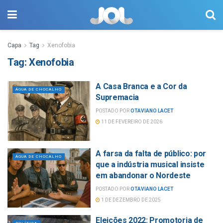
Capa
Tag
Xenofobia
Tag:
Xenofobia
A Casa Branca e a Cor da
ÁGUA DE CHOCALHO
Supremacia
POSTADO POR
OTAVIANO LACET
11 DE FEVEREIRO DE 2026
A farsa da falta de público: por
ÁGUA DE CHOCALHO
que a indústria musical insiste
em abandonar o Nordeste
POSTADO POR
OTAVIANO LACET
1 DE DEZEMBRO DE 2025
Eleições 2022: Promotoria de