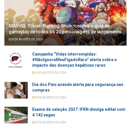
MARVEL Tōkon: Fighting Souls: confira o guia de
gameplay de todos os 20 personagens de lançamento
8 DE AGOSTO DE 2026
Campanha “Vidas interrompidas:
#NãoIgnoreMeuFígadoRaro” alerta sobre o
impacto das doenças hepáticas raras
6 DE AGOSTO DE 2026
Dia dos Pais acende alerta para segurança nas
compras
8 DE AGOSTO DE 2026
Exame de seleção 2027: IFRN divulga edital com
4.142 vagas
8 DE AGOSTO DE 2026