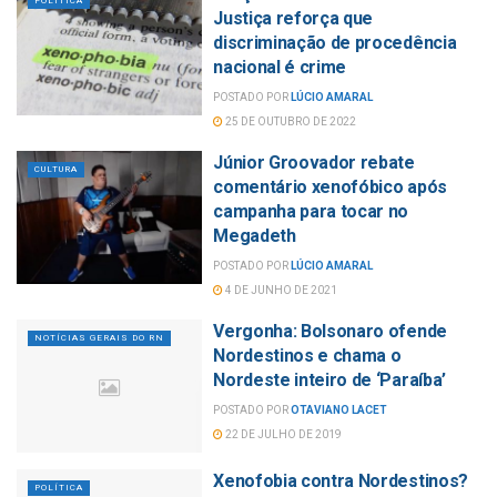
POLÍTICA
Justiça reforça que
discriminação de procedência
nacional é crime
POSTADO POR
LÚCIO AMARAL
25 DE OUTUBRO DE 2022
Júnior Groovador rebate
CULTURA
comentário xenofóbico após
campanha para tocar no
Megadeth
POSTADO POR
LÚCIO AMARAL
4 DE JUNHO DE 2021
Vergonha: Bolsonaro ofende
NOTÍCIAS GERAIS DO RN
Nordestinos e chama o
Nordeste inteiro de ‘Paraíba’
POSTADO POR
OTAVIANO LACET
22 DE JULHO DE 2019
Xenofobia contra Nordestinos?
POLÍTICA